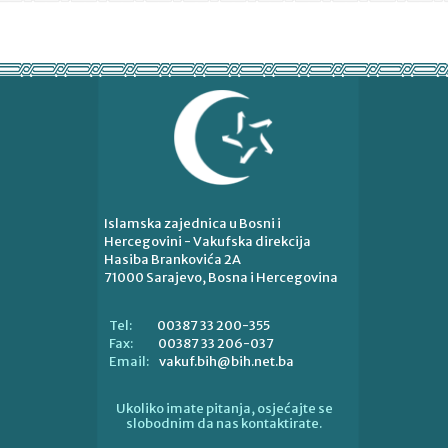
Islamska zajednica u Bosni i
Hercegovini - Vakufska direkcija
Hasiba Brankovića 2A
71000 Sarajevo, Bosna i Hercegovina
00387 33 200-355
Tel:
00387 33 206-037
Fax:
vakuf.bih@bih.net.ba
Email:
Ukoliko imate pitanja, osjećajte se
slobodnim da nas kontaktirate.