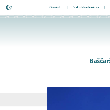
O vakufu
Vakufska direkcija
Baščar