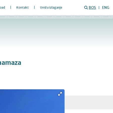
BOS
ENG
oad
Kontakt
Uvid u izlaganje
 namaza