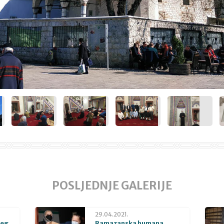
POSLJEDNJE GALERIJE
29.04.2021.
beg
Ramazanska humana