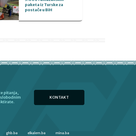
paketa iz Turske za
postače u BiH
e pitanja,
KONTAKT
e slobodnim
ktirate.
ghb.ba
elkalem.ba
mina.ba