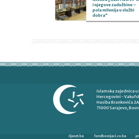
i njegove zadužbine –
pola milenija u službi
dobra“
Islamska zajednica u 
Hercegovini - Vakufsk
Hasiba Brankovića 2A
71000 Sarajevo, Bosn
rijaset.ba
fondbosnjaci.co.ba
p