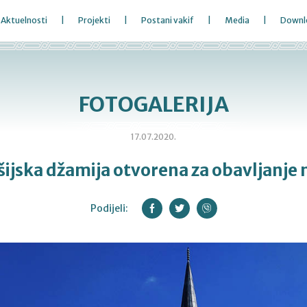
Aktuelnosti
Projekti
Postani vakif
Media
Downl
FOTOGALERIJA
17.07.2020.
šijska džamija otvorena za obavljanje
Podijeli: