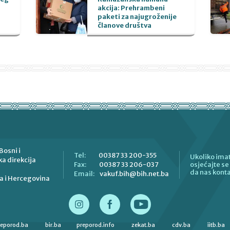
akcija: Prehrambeni
paketi za najugroženije
članove društva
Bosni i
00387 33 200-355
Tel:
Ukoliko imat
a direkcija
00387 33 206-037
Fax:
osjećajte s
da nas konta
vakuf.bih@bih.net.ba
Email:
a i Hercegovina
reporod.ba
bir.ba
preporod.info
zekat.ba
cdv.ba
iitb.ba