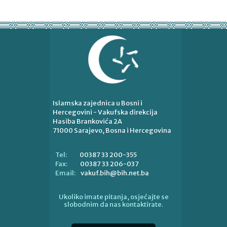
Islamska zajednica u Bosni i
Hercegovini - Vakufska direkcija
Hasiba Brankovića 2A
71000 Sarajevo, Bosna i Hercegovina
00387 33 200-355
Tel:
00387 33 206-037
Fax:
vakuf.bih@bih.net.ba
Email:
Ukoliko imate pitanja, osjećajte se
slobodnim da nas kontaktirate.