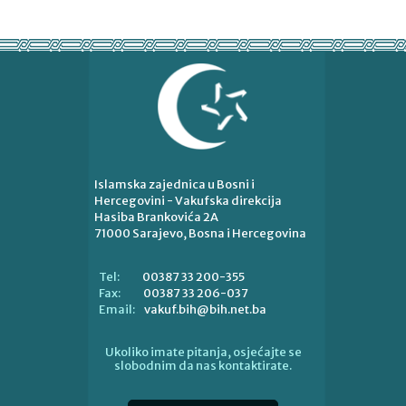
Islamska zajednica u Bosni i
Hercegovini - Vakufska direkcija
Hasiba Brankovića 2A
71000 Sarajevo, Bosna i Hercegovina
00387 33 200-355
Tel:
00387 33 206-037
Fax:
vakuf.bih@bih.net.ba
Email:
Ukoliko imate pitanja, osjećajte se
slobodnim da nas kontaktirate.