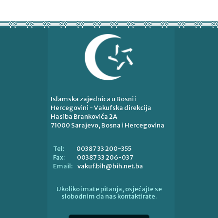
Islamska zajednica u Bosni i
Hercegovini - Vakufska direkcija
Hasiba Brankovića 2A
71000 Sarajevo, Bosna i Hercegovina
00387 33 200-355
Tel:
00387 33 206-037
Fax:
vakuf.bih@bih.net.ba
Email:
Ukoliko imate pitanja, osjećajte se
slobodnim da nas kontaktirate.