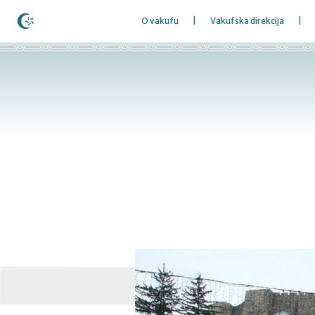
O vakufu
Vakufska direkcija