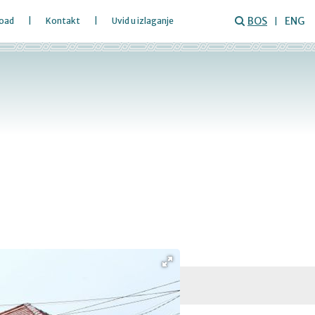
BOS
ENG
oad
Kontakt
Uvid u izlaganje