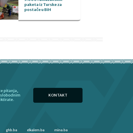
paketa iz Turske za
postače u BiH
e pitanja,
KONTAKT
e slobodnim
ktirate.
ghb.ba
elkalem.ba
mina.ba