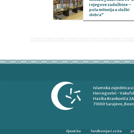
i njegove zadužbine –
pola milenija u službi
dobra“
Islamska zajednica u 
Hercegovini - Vakufsk
Hasiba Brankovića 2A
71000 Sarajevo, Bosn
rijaset.ba
fondbosnjaci.co.ba
p