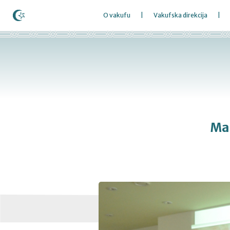
O vakufu
Vakufska direkcija
Man