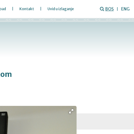
BOS
ENG
oad
Kontakt
Uvid u izlaganje
čkom