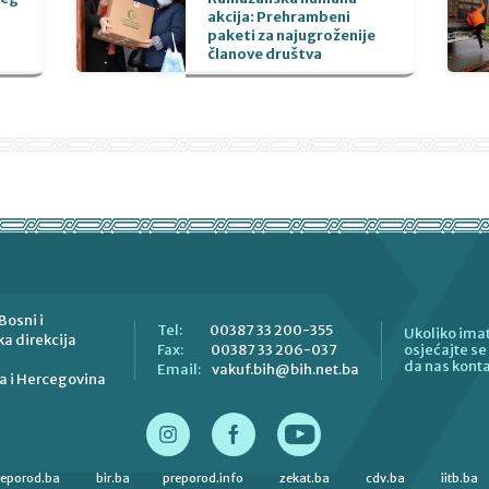
akcija: Prehrambeni
paketi za najugroženije
članove društva
Bosni i
00387 33 200-355
Tel:
Ukoliko imat
a direkcija
00387 33 206-037
Fax:
osjećajte s
da nas konta
vakuf.bih@bih.net.ba
Email:
a i Hercegovina
reporod.ba
bir.ba
preporod.info
zekat.ba
cdv.ba
iitb.ba