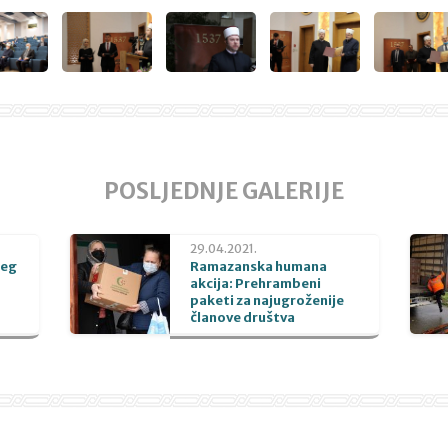
POSLJEDNJE GALERIJE
29.04.2021.
beg
Ramazanska humana
akcija: Prehrambeni
paketi za najugroženije
članove društva