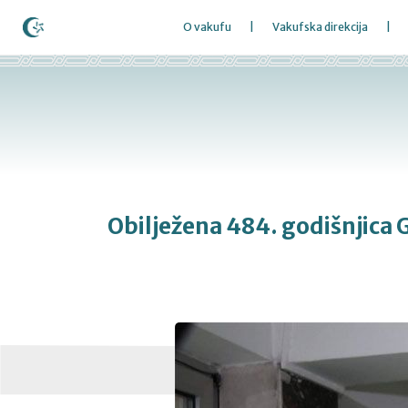
O vakufu
Vakufska direkcija
Obilježena 484. godišnjica