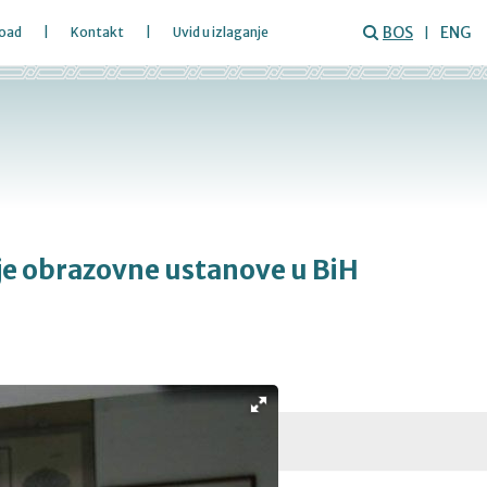
BOS
ENG
oad
Kontakt
Uvid u izlaganje
je obrazovne ustanove u BiH