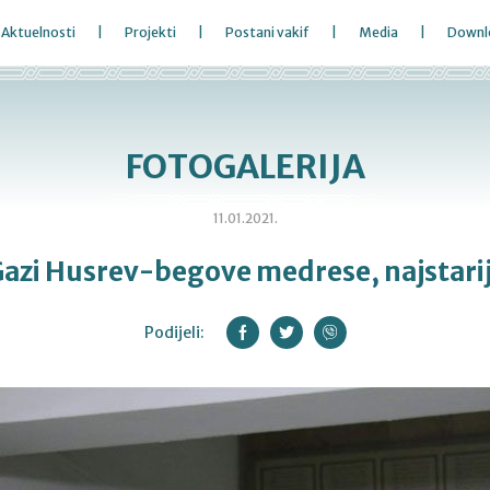
Aktuelnosti
Projekti
Postani vakif
Media
Downl
FOTOGALERIJA
11.01.2021.
 Gazi Husrev-begove medrese, najstari
Podijeli: