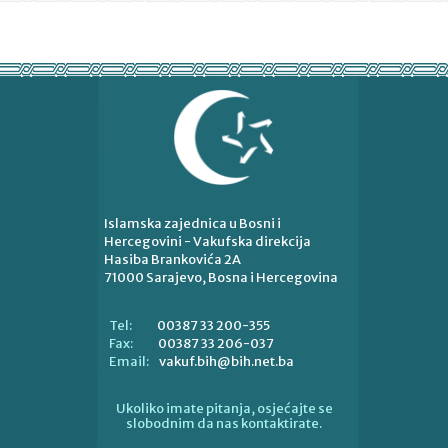
Islamska zajednica u Bosni i
Hercegovini - Vakufska direkcija
Hasiba Brankovića 2A
71000 Sarajevo, Bosna i Hercegovina
00387 33 200-355
Tel:
00387 33 206-037
Fax:
vakuf.bih@bih.net.ba
Email:
Ukoliko imate pitanja, osjećajte se
slobodnim da nas kontaktirate.