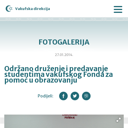
Vakufska direkcija
FOTOGALERIJA
27.01.2014.
Održano druženje i predavanje
studentima vakufskog Fonda za
pomoć u obrazovanju
Podijeli: