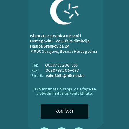
Islamska zajednica u Bosni i
Hercegovini - Vakufska direkcija
Hasiba Brankovića 2A
71000 Sarajevo, Bosna i Hercegovina
00387 33 200-355
Tel:
00387 33 206-037
Fax:
vakuf.bih@bih.net.ba
Email:
Ukoliko imate pitanja, osjećajte se
slobodnim da nas kontaktirate.
KONTAKT