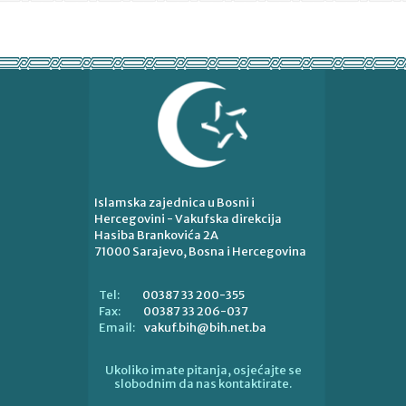
Islamska zajednica u Bosni i
Hercegovini - Vakufska direkcija
Hasiba Brankovića 2A
71000 Sarajevo, Bosna i Hercegovina
00387 33 200-355
Tel:
00387 33 206-037
Fax:
vakuf.bih@bih.net.ba
Email:
Ukoliko imate pitanja, osjećajte se
slobodnim da nas kontaktirate.