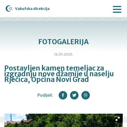
Vakufska direkcija
FOTOGALERIJA
16.05.2020.
Postavljen kamen temeljac za
izgradnju nove džamije u naselju
Rječica, Općina Novi Grad
Podijeli: