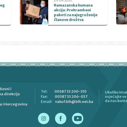
29.04.2021.
beg
Ramazanska humana
akcija: Prehrambeni
paketi za najugroženije
članove društva
Bosni i
00387 33 200-355
Tel:
Ukoliko imat
a direkcija
00387 33 206-037
Fax:
osjećajte s
da nas konta
vakuf.bih@bih.net.ba
Email:
a i Hercegovina