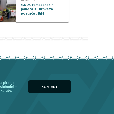
14.04.2021.
5.000 ramazanskih
paketa iz Turske za
postače u BiH
e pitanja,
KONTAKT
e slobodnim
ktirate.