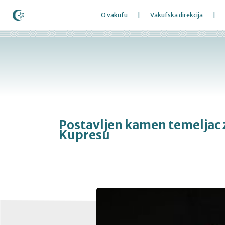
O vakufu
Vakufska direkcija
Postavljen kamen temeljac z
Kupresu