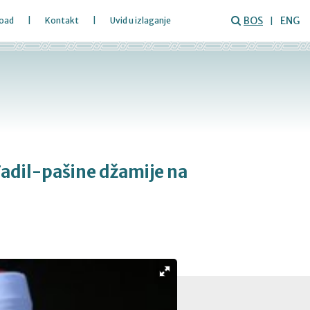
BOS
ENG
oad
Kontakt
Uvid u izlaganje
Fadil-pašine džamije na