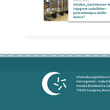
24.09.2021.
Izložba „Gazi Husrev-
i njegove zadužbine –
pola milenija u službi
dobra“
Islamska zajednica u 
Hercegovini - Vakufsk
Hasiba Brankovića 2A
71000 Sarajevo, Bosn