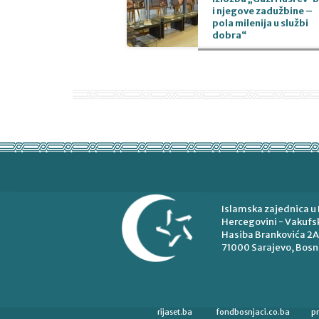
i njegove zadužbine –
pola milenija u službi
dobra“
Islamska zajednica u 
Hercegovini - Vakufsk
Hasiba Brankovića 2A
71000 Sarajevo, Bosn
rijaset.ba
fondbosnjaci.co.ba
p