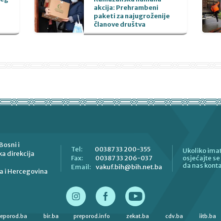
akcija: Prehrambeni
paketi za najugroženije
članove društva
Bosni i
00387 33 200-355
Tel:
Ukoliko imat
a direkcija
00387 33 206-037
Fax:
osjećajte s
da nas konta
vakuf.bih@bih.net.ba
Email:
a i Hercegovina
reporod.ba
bir.ba
preporod.info
zekat.ba
cdv.ba
iitb.ba