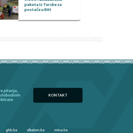
paketa iz Turske za
postače u BiH
e pitanja,
KONTAKT
e slobodnim
ktirate.
ghb.ba
elkalem.ba
mina.ba