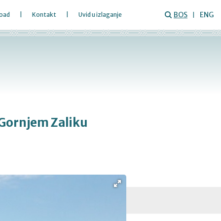
BOS
ENG
oad
Kontakt
Uvid u izlaganje
 Gornjem Zaliku