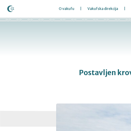
O vakufu
Vakufska direkcija
Postavljen kro