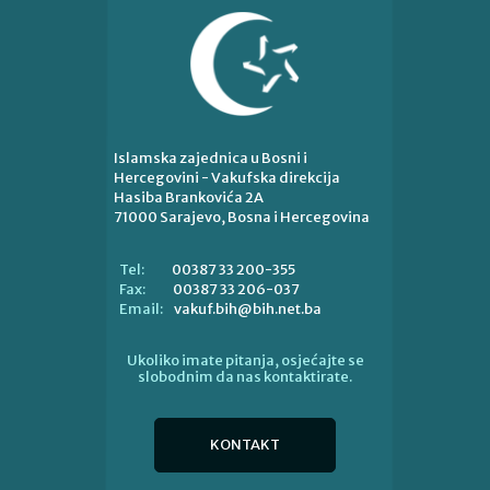
Islamska zajednica u Bosni i
Hercegovini - Vakufska direkcija
Hasiba Brankovića 2A
71000 Sarajevo, Bosna i Hercegovina
00387 33 200-355
Tel:
00387 33 206-037
Fax:
vakuf.bih@bih.net.ba
Email:
Ukoliko imate pitanja, osjećajte se
slobodnim da nas kontaktirate.
KONTAKT