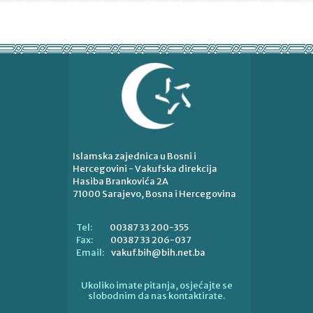
Islamska zajednica u Bosni i
Hercegovini - Vakufska direkcija
Hasiba Brankovića 2A
71000 Sarajevo, Bosna i Hercegovina
00387 33 200-355
Tel:
00387 33 206-037
Fax:
vakuf.bih@bih.net.ba
Email:
Ukoliko imate pitanja, osjećajte se
slobodnim da nas kontaktirate.