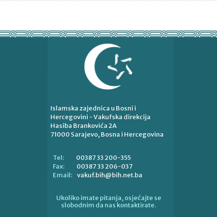
Islamska zajednica u Bosni i
Hercegovini - Vakufska direkcija
Hasiba Brankovića 2A
71000 Sarajevo, Bosna i Hercegovina
00387 33 200-355
Tel:
00387 33 206-037
Fax:
vakuf.bih@bih.net.ba
Email:
Ukoliko imate pitanja, osjećajte se
slobodnim da nas kontaktirate.