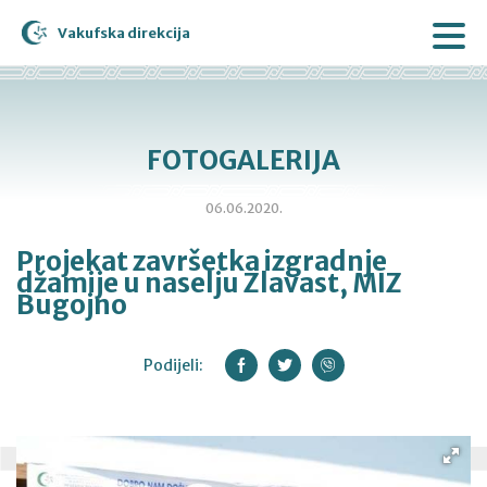
Vakufska direkcija
FOTOGALERIJA
06.06.2020.
Projekat završetka izgradnje
džamije u naselju Zlavast, MIZ
Bugojno
Podijeli: