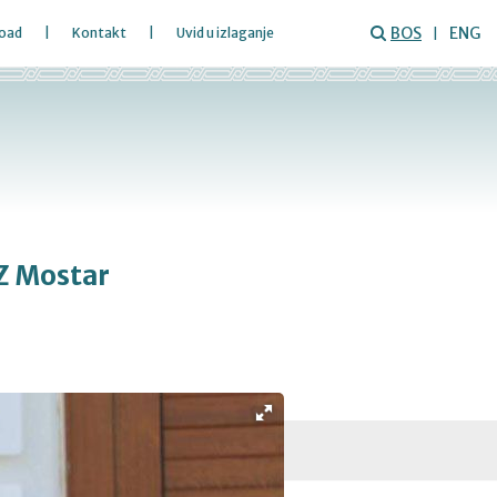
BOS
ENG
oad
Kontakt
Uvid u izlaganje
Z Mostar