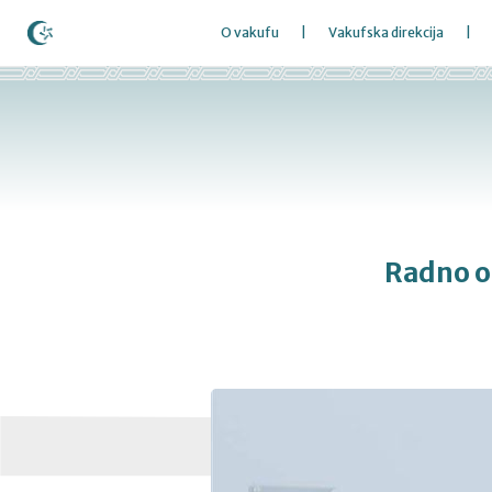
O vakufu
Vakufska direkcija
Radno o