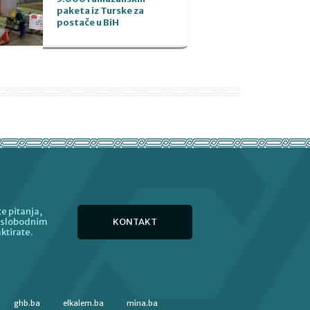
paketa iz Turske za
postače u BiH
e pitanja,
KONTAKT
e slobodnim
ktirate.
ghb.ba
elkalem.ba
mina.ba