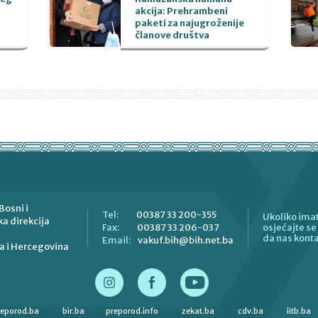
akcija: Prehrambeni
paketi za najugroženije
članove društva
Bosni i
00387 33 200-355
Tel:
Ukoliko imat
a direkcija
00387 33 206-037
Fax:
osjećajte s
da nas konta
vakuf.bih@bih.net.ba
Email:
a i Hercegovina
reporod.ba
bir.ba
preporod.info
zekat.ba
cdv.ba
iitb.ba