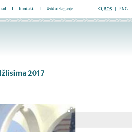
BOS
ENG
oad
Kontakt
Uvid u izlaganje
džlisima 2017