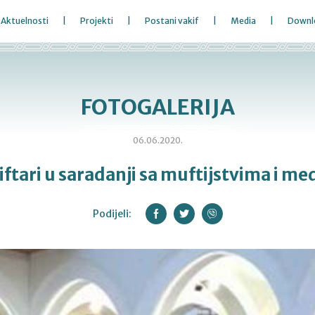
Aktuelnosti
Projekti
Postani vakif
Media
Downl
FOTOGALERIJA
06.06.2020.
ftari u saradanji sa muftijstvima i me
Podijeli: