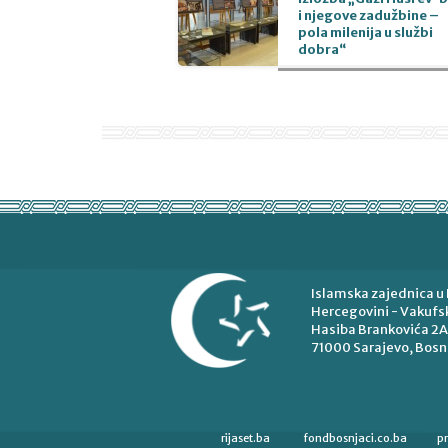
i njegove zadužbine –
pola milenija u službi
dobra“
Islamska zajednica u 
Hercegovini - Vakufsk
Hasiba Brankovića 2A
71000 Sarajevo, Bosn
rijaset.ba
fondbosnjaci.co.ba
p