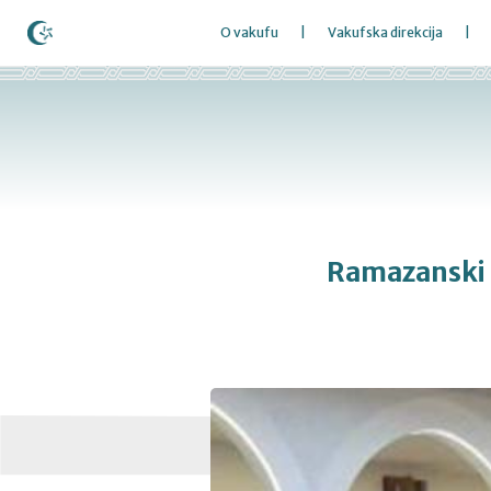
O vakufu
Vakufska direkcija
Ramazanski i