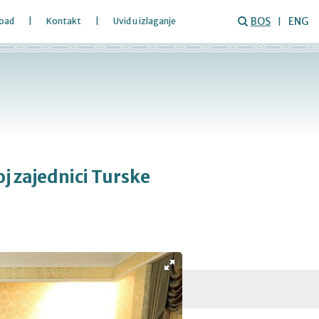
BOS
ENG
oad
Kontakt
Uvid u izlaganje
oj zajednici Turske