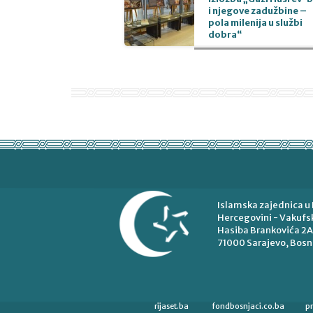
i njegove zadužbine –
pola milenija u službi
dobra“
Islamska zajednica u 
Hercegovini - Vakufsk
Hasiba Brankovića 2A
71000 Sarajevo, Bosn
rijaset.ba
fondbosnjaci.co.ba
p