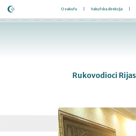
O vakufu
Vakufska direkcija
Rukovodioci Rijase