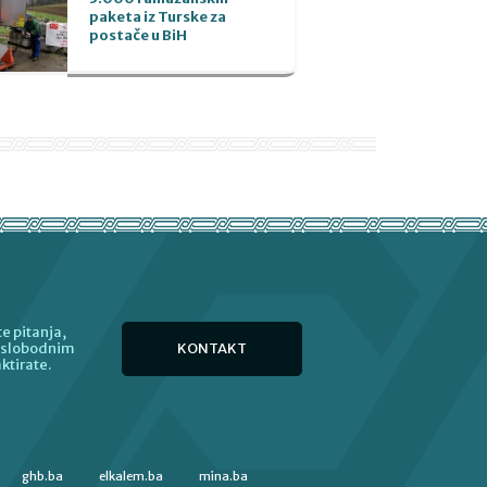
paketa iz Turske za
postače u BiH
e pitanja,
KONTAKT
e slobodnim
ktirate.
ghb.ba
elkalem.ba
mina.ba