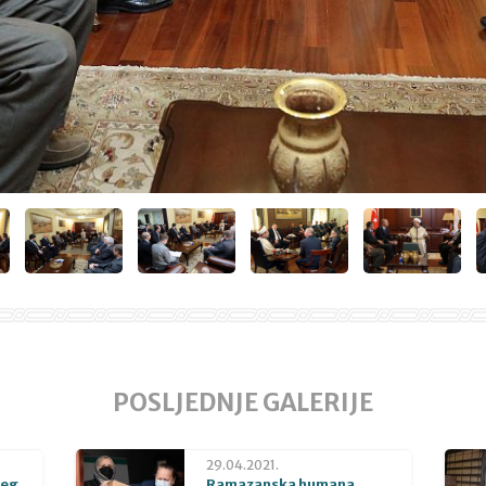
POSLJEDNJE GALERIJE
29.04.2021.
beg
Ramazanska humana