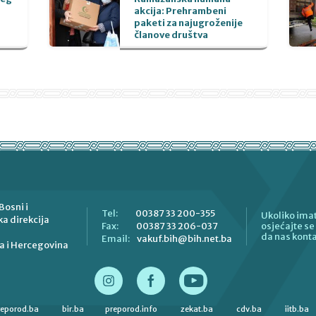
akcija: Prehrambeni
paketi za najugroženije
članove društva
Bosni i
00387 33 200-355
Tel:
Ukoliko imat
a direkcija
00387 33 206-037
Fax:
osjećajte s
da nas konta
vakuf.bih@bih.net.ba
Email:
a i Hercegovina
reporod.ba
bir.ba
preporod.info
zekat.ba
cdv.ba
iitb.ba