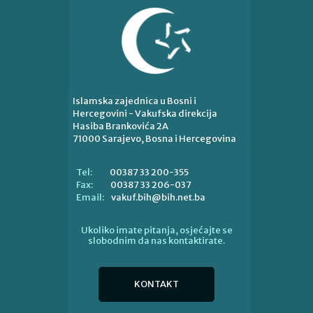
Islamska zajednica u Bosni i
Hercegovini - Vakufska direkcija
Hasiba Brankovića 2A
71000 Sarajevo, Bosna i Hercegovina
00387 33 200-355
Tel:
00387 33 206-037
Fax:
vakuf.bih@bih.net.ba
Email:
Ukoliko imate pitanja, osjećajte se
slobodnim da nas kontaktirate.
KONTAKT