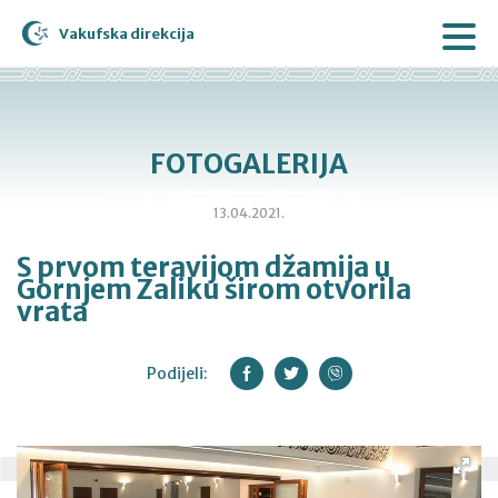
Vakufska direkcija
FOTOGALERIJA
13.04.2021.
S prvom teravijom džamija u
Gornjem Zaliku širom otvorila
vrata
Podijeli: