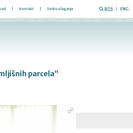
BOS
ENG
oad
Kontakt
Uvid u izlaganje
mljišnih parcela“