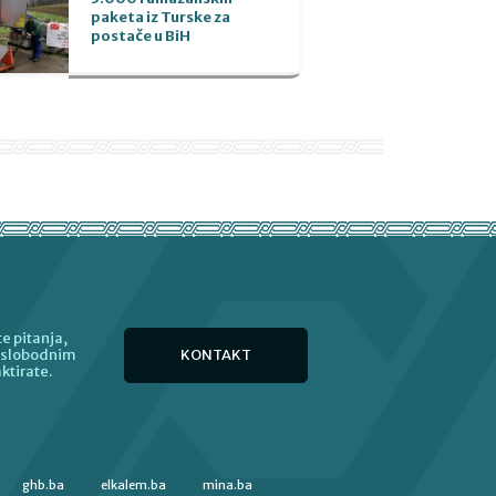
paketa iz Turske za
postače u BiH
e pitanja,
KONTAKT
e slobodnim
ktirate.
ghb.ba
elkalem.ba
mina.ba