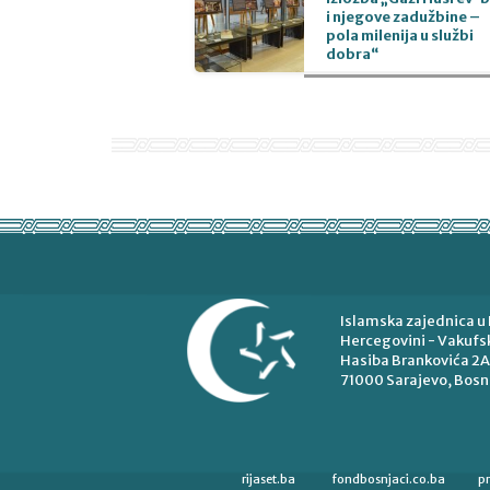
i njegove zadužbine –
pola milenija u službi
dobra“
Islamska zajednica u 
Hercegovini - Vakufsk
Hasiba Brankovića 2A
71000 Sarajevo, Bosn
rijaset.ba
fondbosnjaci.co.ba
p