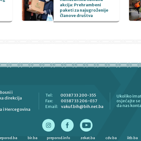
akcija: Prehrambeni
paketi za najugroženije
članove društva
Bosni i
00387 33 200-355
Tel:
Ukoliko imat
a direkcija
00387 33 206-037
Fax:
osjećajte s
da nas konta
vakuf.bih@bih.net.ba
Email:
a i Hercegovina
reporod.ba
bir.ba
preporod.info
zekat.ba
cdv.ba
iitb.ba