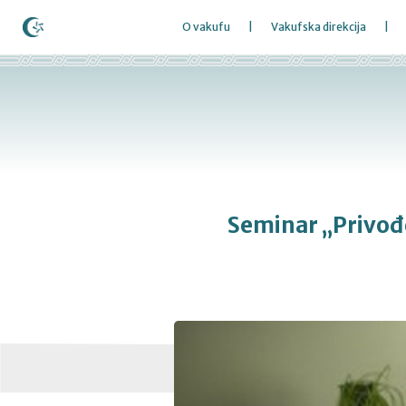
O vakufu
Vakufska direkcija
Seminar „Privođe