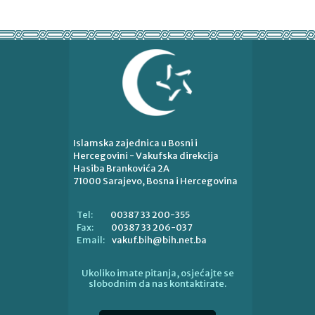
Islamska zajednica u Bosni i
Hercegovini - Vakufska direkcija
Hasiba Brankovića 2A
71000 Sarajevo, Bosna i Hercegovina
00387 33 200-355
Tel:
00387 33 206-037
Fax:
vakuf.bih@bih.net.ba
Email:
Ukoliko imate pitanja, osjećajte se
slobodnim da nas kontaktirate.