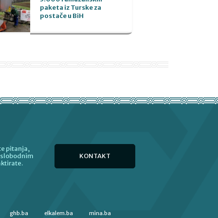
paketa iz Turske za
postače u BiH
e pitanja,
KONTAKT
e slobodnim
ktirate.
ghb.ba
elkalem.ba
mina.ba