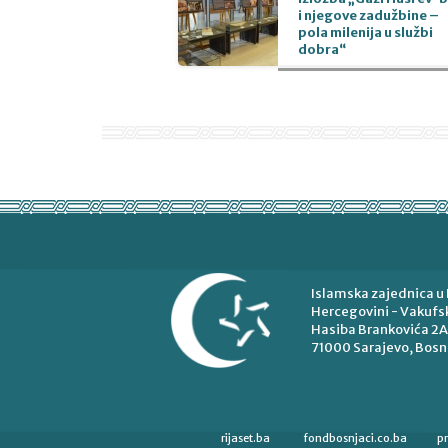
i njegove zadužbine –
pola milenija u službi
dobra“
Islamska zajednica u 
Hercegovini - Vakufsk
Hasiba Brankovića 2A
71000 Sarajevo, Bosn
rijaset.ba
fondbosnjaci.co.ba
p