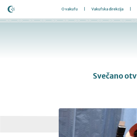
O vakufu
Vakufska direkcija
Svečano otv