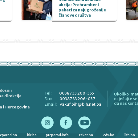
akcija: Prehrambeni
paketi za najugroženije
članove društva
Bosni i
00387 33 200-355
Tel:
Ukoliko imat
a direkcija
00387 33 206-037
Fax:
osjećajte s
da nas konta
vakuf.bih@bih.net.ba
Email:
a i Hercegovina
reporod.ba
bir.ba
preporod.info
zekat.ba
cdv.ba
iitb.ba