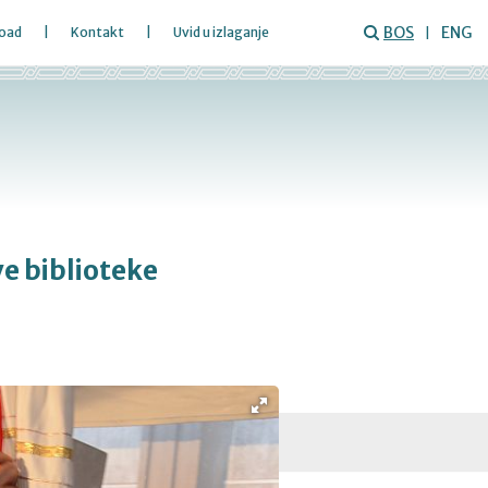
BOS
ENG
oad
Kontakt
Uvid u izlaganje
e biblioteke