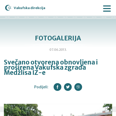
Vakufska direkcija
FOTOGALERIJA
07.06.2013.
Svečano otvorena obnovljena i
proširena Vakufska zgrada
Medžlisa IZ-e
Podijeli: