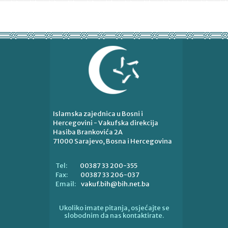
Islamska zajednica u Bosni i
Hercegovini - Vakufska direkcija
Hasiba Brankovića 2A
71000 Sarajevo, Bosna i Hercegovina
00387 33 200-355
Tel:
00387 33 206-037
Fax:
vakuf.bih@bih.net.ba
Email:
Ukoliko imate pitanja, osjećajte se
slobodnim da nas kontaktirate.