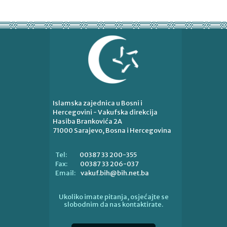
Islamska zajednica u Bosni i
Hercegovini - Vakufska direkcija
Hasiba Brankovića 2A
71000 Sarajevo, Bosna i Hercegovina
00387 33 200-355
Tel:
00387 33 206-037
Fax:
vakuf.bih@bih.net.ba
Email:
Ukoliko imate pitanja, osjećajte se
slobodnim da nas kontaktirate.