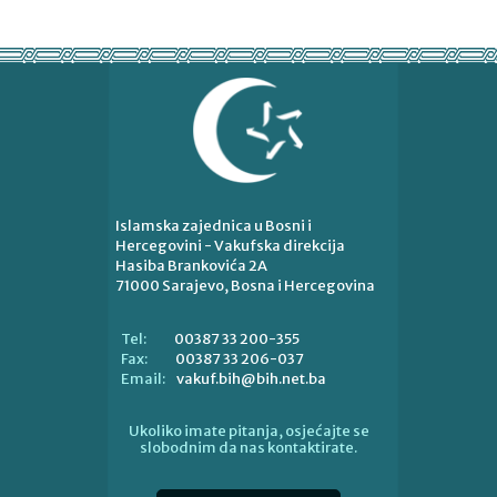
Islamska zajednica u Bosni i
Hercegovini - Vakufska direkcija
Hasiba Brankovića 2A
71000 Sarajevo, Bosna i Hercegovina
00387 33 200-355
Tel:
00387 33 206-037
Fax:
vakuf.bih@bih.net.ba
Email:
Ukoliko imate pitanja, osjećajte se
slobodnim da nas kontaktirate.