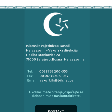
Islamska zajednica u Bosni i
Hercegovini - Vakufska direkcija
Hasiba Brankovića 2A
71000 Sarajevo, Bosna i Hercegovina
00387 33 200-355
Tel:
00387 33 206-037
Fax:
vakuf.bih@bih.net.ba
Email:
Ukoliko imate pitanja, osjećajte se
slobodnim da nas kontaktirate.
KONTAKT