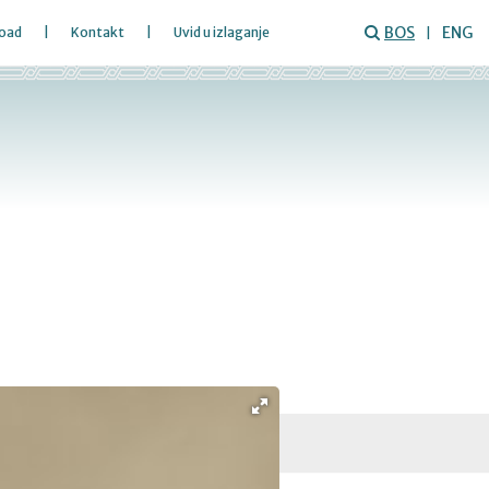
BOS
ENG
oad
Kontakt
Uvid u izlaganje