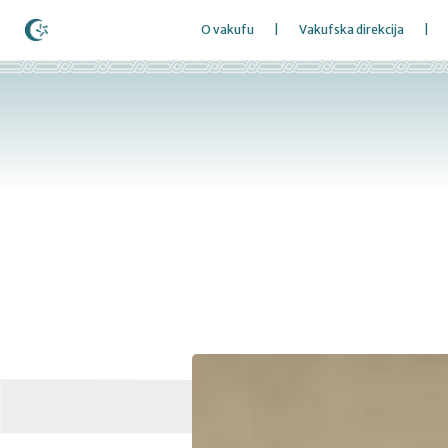
O vakufu
Vakufska direkcija