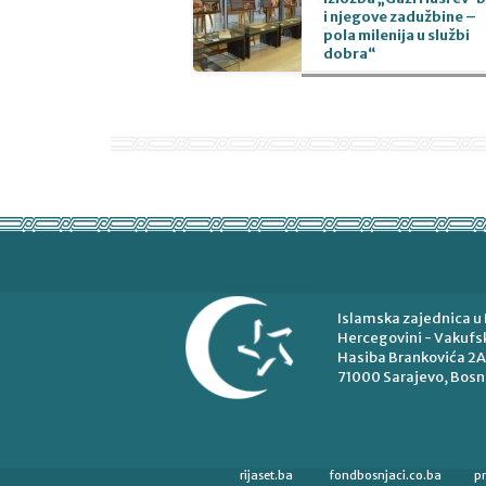
i njegove zadužbine –
pola milenija u službi
dobra“
Islamska zajednica u 
Hercegovini - Vakufsk
Hasiba Brankovića 2A
71000 Sarajevo, Bosn
rijaset.ba
fondbosnjaci.co.ba
p