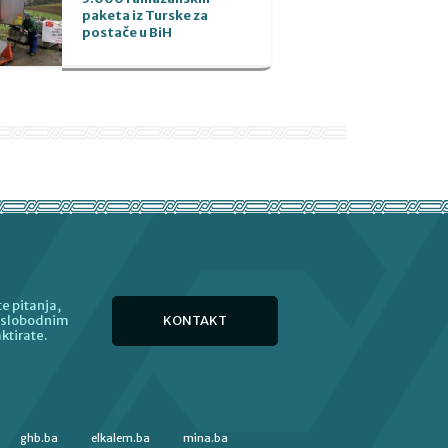
paketa iz Turske za
postače u BiH
e pitanja,
KONTAKT
e slobodnim
ktirate.
ghb.ba
elkalem.ba
mina.ba