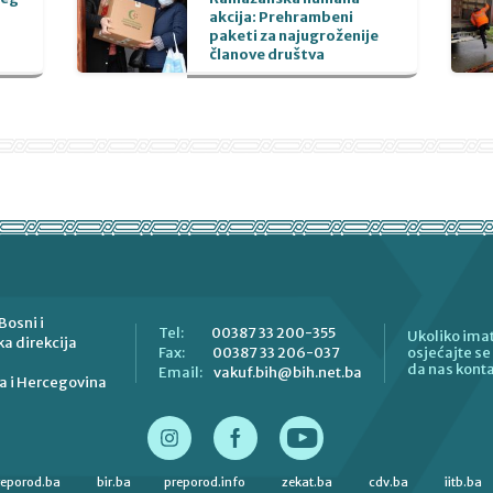
akcija: Prehrambeni
paketi za najugroženije
članove društva
Bosni i
00387 33 200-355
Tel:
Ukoliko imat
a direkcija
00387 33 206-037
Fax:
osjećajte s
da nas konta
vakuf.bih@bih.net.ba
Email:
a i Hercegovina
reporod.ba
bir.ba
preporod.info
zekat.ba
cdv.ba
iitb.ba