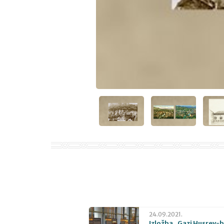
24.09.2021.
Izložba „Gazi Husrev-