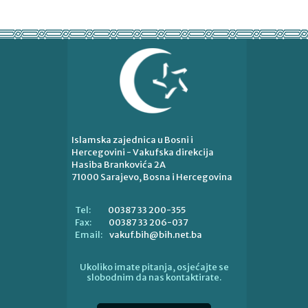
Islamska zajednica u Bosni i
Hercegovini - Vakufska direkcija
Hasiba Brankovića 2A
71000 Sarajevo, Bosna i Hercegovina
00387 33 200-355
Tel:
00387 33 206-037
Fax:
vakuf.bih@bih.net.ba
Email:
Ukoliko imate pitanja, osjećajte se
slobodnim da nas kontaktirate.