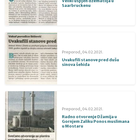
Veliki uspjeh džematlija u
Saarbruckenu
Preporod,
04.02.2021.
Uvakufili stanove pred dušu
sinova šehida
Preporod,
04.02.2021.
Radno otvorenje Džamija u
Gornjem Zaliku Ponos muslimana
u Mostaru