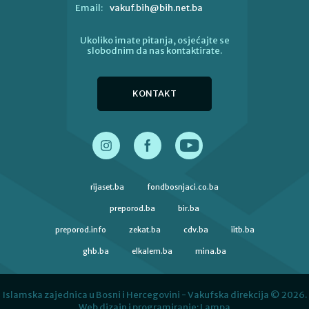
vakuf.bih@bih.net.ba
Email:
Ukoliko imate pitanja, osjećajte se
slobodnim da nas kontaktirate.
KONTAKT
rijaset.ba
fondbosnjaci.co.ba
preporod.ba
bir.ba
preporod.info
zekat.ba
cdv.ba
iitb.ba
ghb.ba
elkalem.ba
mina.ba
Islamska zajednica u Bosni i Hercegovini - Vakufska direkcija © 2026.
Web dizajn i programiranje:
Lampa