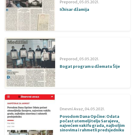
Preporod,
05.05.2021.
Ićhisar džamija
Preporod,
05.05.2021.
Bogat program u džematu Šije
Dnevni Avaz,
04.05.2021.
Povodom Dana Općine: Odata
počast utemeljitelju Sarajeva,
najvećem vakifu grada, najboljim
sinovima i rahmetli predsjedniku