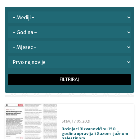
FILTRIRAJ
Stav,
17.05.2021.
Bošnjaci Rizvanovići su 150
godina upravljali Gazom i južnom
palestinom