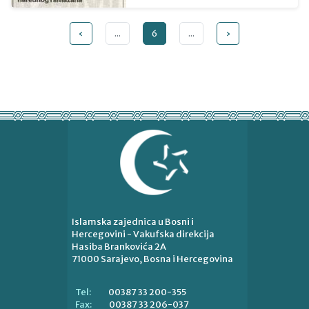
‹
...
6
...
›
Islamska zajednica u Bosni i
Hercegovini - Vakufska direkcija
Hasiba Brankovića 2A
71000 Sarajevo, Bosna i Hercegovina
00387 33 200-355
Tel:
00387 33 206-037
Fax: