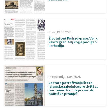
Stav,
12.05.2021.
Životni put Ferhad-paše: Veliki
vakif i graditelj koj je podigao
Ferhadiju
Preporod,
05.05.2021.
Zastara potraživanja štete
Islamske zajednice protiv RS za
porušene džamije pravno ili
političko pitanje?