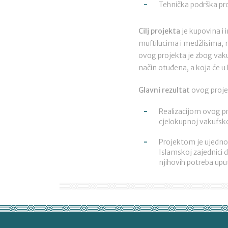
Tehnička podrška pro
Cilj projekta
je kupovina i 
muftilucima i medžlisima, 
ovog projekta je zbog vakuf
način otuđena, a koja će u 
Glavni rezultat
ovog proje
Realizacijom ovog pr
cjelokupnoj vakufsko
Projektom je ujedno 
Islamskoj zajednici
njihovih potreba upu