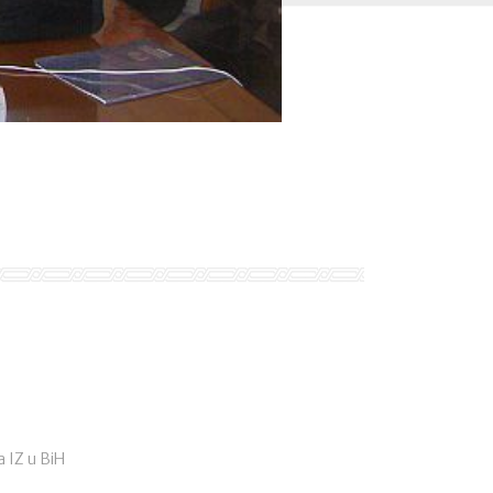
 IZ u BiH