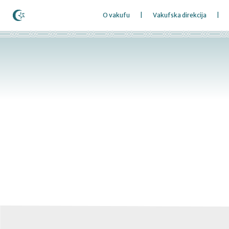
O vakufu
Vakufska direkcija