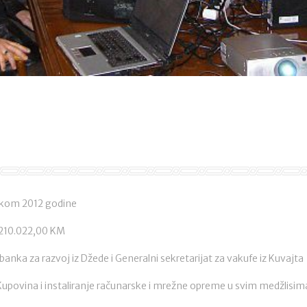
tokom 2012 godine
 210.022,00 KM
banka za razvoj iz Džede i Generalni sekretarijat za vakufe iz Kuvajta
upovina i instaliranje računarske i mrežne opreme u svim medžlisima