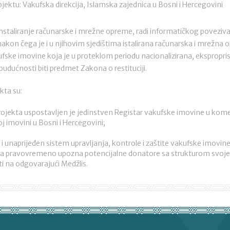
jektu: Vakufska direkcija, Islamska zajednica u Bosni i Hercegovini
instaliranje računarske i mrežne opreme, radi informatičkog poveziva
nakon čega je i u njihovim sjedištima istalirana računarska i mrežna 
ske imovine koja je u proteklom periodu nacionalizirana, eksproprisana
budućnosti biti predmet Zakona o restituciji.
kta su:
ojekta uspostavljen je jedinstven Registar vakufske imovine u kome
j imovini u Bosni i Hercegovini;
i unaprijeđen sistem upravljanja, kontrole i zaštite vakufske imovi
 da pravovremeno upozna potencijalne donatore sa strukturom svoje 
ti na odgovarajući Medžlis.