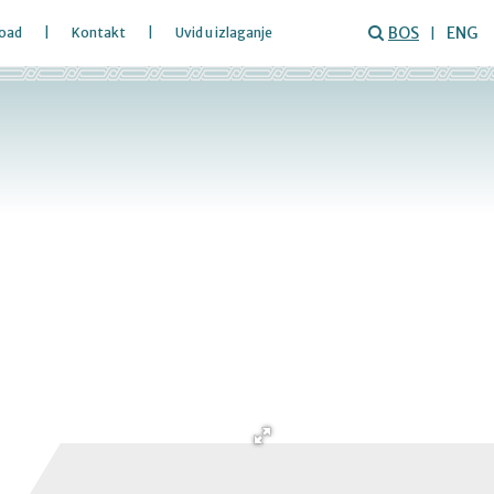
BOS
ENG
oad
Kontakt
Uvid u izlaganje