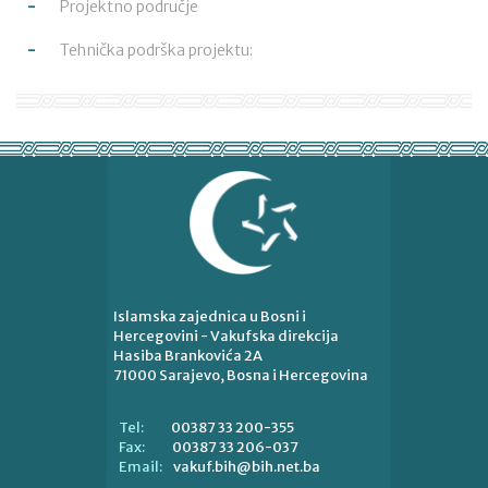
Projektno područje
Tehnička podrška projektu:
Islamska zajednica u Bosni i
Hercegovini - Vakufska direkcija
Hasiba Brankovića 2A
71000 Sarajevo, Bosna i Hercegovina
00387 33 200-355
Tel:
00387 33 206-037
Fax:
vakuf.bih@bih.net.ba
Email: