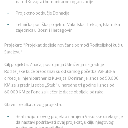
narod Kuvajta i humanitarne organizacije
Projektno područje Donacija
Tehnička podrška projektu: Vakufska direkcija, Islamska
zajednica u Bosni i Hercegovini
Projekat:
"Projekat dodjele novčane pomoći Roditeljskoj kući u
Sarajevu"
Cilj projekta:
Značaj postojanja Udruženja i izgradnje
Roditeljske kuće prepoznali su od samog početka Vakufska
dirkecija i njeni partneri iz Kuvajta. Doniran je iznos od 50.000
KM za izgradnju sobe „Stub“ u naredne tri godine i iznos od
60.000 KM za Fond za liječenje djece oboljele od raka
Glavni rezultat
ovog projekta:
Realizacijom ovog projekta namjera Vakufske direkcije je
da nastavi podržavati ovaj projekat, u cilju njegovog