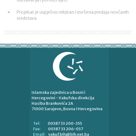
održavanja i pomoći djeci.
Projekat je uspješno reliziran i izvršena predaja novčanih
sredstava.
Islamska zajednica u Bosni i
Hercegovini - Vakufska direkcija
Hasiba Brankovića 2A
71000 Sarajevo, Bosna i Hercegovina
00387 33 200-355
Tel:
00387 33 206-037
Fax:
vakuf.bih@bih.net.ba
Email: