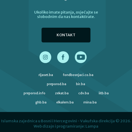
Ukoliko imate pitanja, osjećajte se
slobodnim da nas kontaktirate.
KONTAKT
rijaset.ba
fondbosnjaci.co.ba
preporod.ba
bir.ba
preporod.info
zekat.ba
cdv.ba
iitb.ba
ghb.ba
elkalem.ba
mina.ba
Islamska zajednica u Bosni i Hercegovini - Vakufska direkcija © 2026.
Web dizajn i programiranje:
Lampa