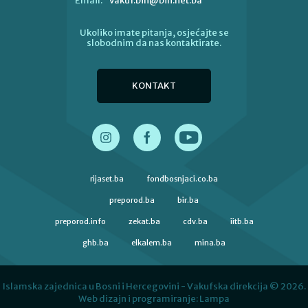
vakuf.bih@bih.net.ba
Email:
Ukoliko imate pitanja, osjećajte se
slobodnim da nas kontaktirate.
KONTAKT
rijaset.ba
fondbosnjaci.co.ba
preporod.ba
bir.ba
preporod.info
zekat.ba
cdv.ba
iitb.ba
ghb.ba
elkalem.ba
mina.ba
Islamska zajednica u Bosni i Hercegovini - Vakufska direkcija © 2026.
Web dizajn i programiranje:
Lampa