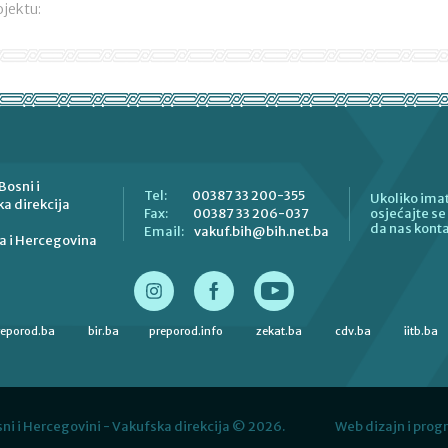
ojektu:
Bosni i
00387 33 200-355
Tel:
Ukoliko imat
a direkcija
00387 33 206-037
Fax:
osjećajte s
da nas konta
vakuf.bih@bih.net.ba
Email:
a i Hercegovina
reporod.ba
bir.ba
preporod.info
zekat.ba
cdv.ba
iitb.ba
ni i Hercegovini - Vakufska direkcija © 2026.
Web dizajn i prog