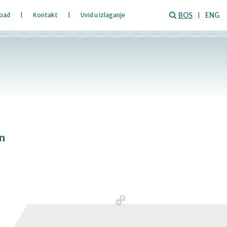
BOS
ENG
oad
Kontakt
Uvid u izlaganje
n