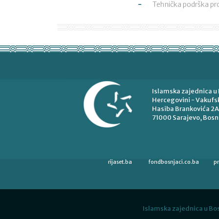
Tehnička podrška pr
Islamska zajednica u 
Hercegovini - Vakufsk
Hasiba Brankovića 2A
71000 Sarajevo, Bosn
rijaset.ba
fondbosnjaci.co.ba
p
Islamska zajednica u Bos