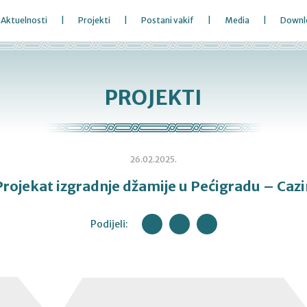
Aktuelnosti
Projekti
Postani vakif
Media
Downl
PROJEKTI
26.02.2025.
Projekat izgradnje džamije u Pećigradu – Cazi
Podijeli: