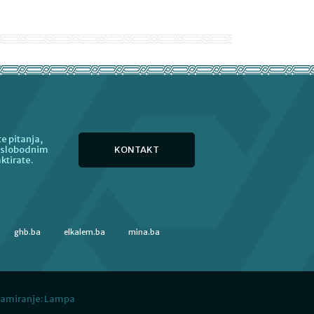
e pitanja,
KONTAKT
e slobodnim
ktirate.
ghb.ba
elkalem.ba
mina.ba
ramiranje:
Lampa