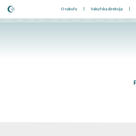
O vakufu
Vakufska direkcija