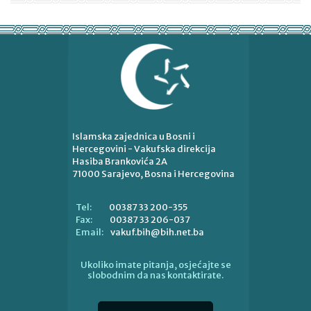
Islamska zajednica u Bosni i
Hercegovini - Vakufska direkcija
Hasiba Brankovića 2A
71000 Sarajevo, Bosna i Hercegovina
00387 33 200-355
Tel:
00387 33 206-037
Fax:
vakuf.bih@bih.net.ba
Email:
Ukoliko imate pitanja, osjećajte se
slobodnim da nas kontaktirate.