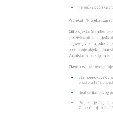
Tehnička podrška pro
Projekat:
"Projekat izgra
Cilj projekta:
Stambeno-posl
se oživljavati i unaprjeđi
begovog vakufa, odnosno pa
opremanje objekta finansir
Vakufskom direkcijom Islam
Glavni rezultat
ovog proje
Stambeno-poslovna zg
prostora te 18 pripad
Realizacijom ovog pr
Projekat je uspješno
Odobašinoj ulici br. 1