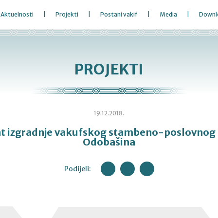
Aktuelnosti
Projekti
Postani vakif
Media
Downl
PROJEKTI
19.12.2018.
at izgradnje vakufskog stambeno-poslovnog 
Odobašina
Podijeli: