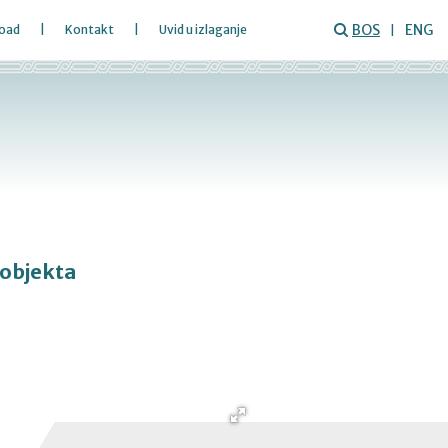
BOS
ENG
oad
Kontakt
Uvid u izlaganje
objekta