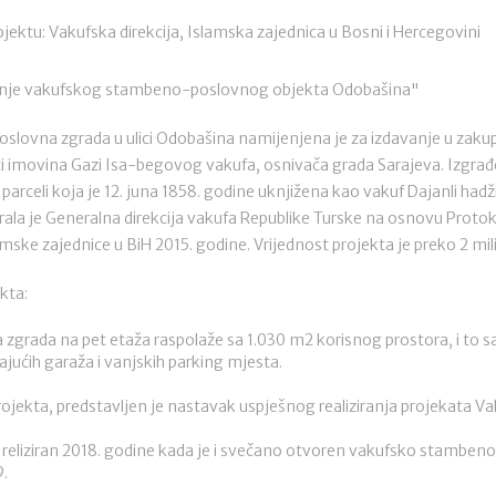
jektu: Vakufska direkcija, Islamska zajednica u Bosni i Hercegovini
dnje vakufskog stambeno-poslovnog objekta Odobašina"
ovna zgrada u ulici Odobašina namijenjena je za izdavanje u zakup 
vati imovina Gazi Isa-begovog vakufa, osnivača grada Sarajeva. Izgrađ
rceli koja je 12. juna 1858. godine uknjižena kao vakuf Dajanli hadži
ala je Generalna direkcija vakufa Republike Turske na osnovu Proto
ske zajednice u BiH 2015. godine. Vrijednost projekta je preko 2 mi
kta:
rada na pet etaža raspolaže sa 1.030 m2 korisnog prostora, i to sa
ajućih garaža i vanjskih parking mjesta.
ojekta, predstavljen je nastavak uspješnog realiziranja projekata Vak
 reliziran 2018. godine kada je i svečano otvoren vakufsko stamben
9.