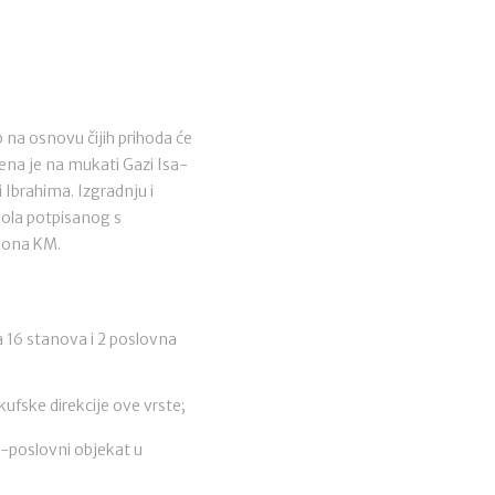
na osnovu čijih prihoda će
ena je na mukati Gazi Isa-
 Ibrahima. Izgradnju i
kola potpisanog s
liona KM.
 16 stanova i 2 poslovna
ufske direkcije ove vrste;
o-poslovni objekat u