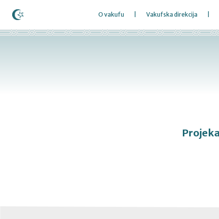
O vakufu
Vakufska direkcija
Projek