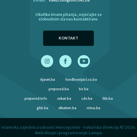
vakuf.bih@bih.net.ba
Email:
Ukoliko imate pitanja, osjećajte se
slobodnim da nas kontaktirate.
KONTAKT
rijaset.ba
fondbosnjaci.co.ba
preporod.ba
bir.ba
preporod.info
zekat.ba
cdv.ba
iitb.ba
ghb.ba
elkalem.ba
mina.ba
Islamska zajednica u Bosni i Hercegovini - Vakufska direkcija © 2026.
Web dizajn i programiranje:
Lampa