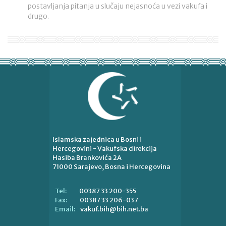
postavljanja pitanja u slučaju nejasnoća u vezi vakufa i
drugo.
Islamska zajednica u Bosni i
Hercegovini - Vakufska direkcija
Hasiba Brankovića 2A
71000 Sarajevo, Bosna i Hercegovina
00387 33 200-355
Tel:
00387 33 206-037
Fax:
vakuf.bih@bih.net.ba
Email: