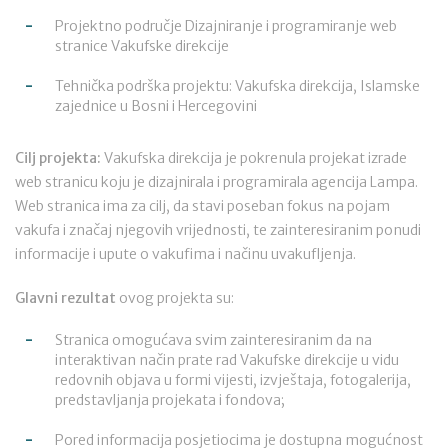
Projektno područje Dizajniranje i programiranje web
stranice Vakufske direkcije
Tehnička podrška projektu: Vakufska direkcija, Islamske
zajednice u Bosni i Hercegovini
Cilj projekta:
Vakufska direkcija je pokrenula projekat izrade
web stranicu koju je dizajnirala i programirala agencija Lampa.
Web stranica ima za cilj, da stavi poseban fokus na pojam
vakufa i značaj njegovih vrijednosti, te zainteresiranim ponudi
informacije i upute o vakufima i načinu uvakufljenja.
Glavni rezultat
ovog projekta su:
Stranica omogućava svim zainteresiranim da na
interaktivan način prate rad Vakufske direkcije u vidu
redovnih objava u formi vijesti, izvještaja, fotogalerija,
predstavljanja projekata i fondova;
Pored informacija posjetiocima je dostupna mogućnost