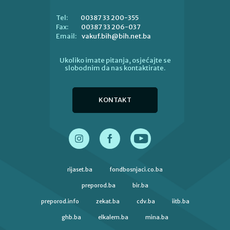
00387 33 200-355
Tel:
00387 33 206-037
Fax:
vakuf.bih@bih.net.ba
Email:
Ukoliko imate pitanja, osjećajte se
slobodnim da nas kontaktirate.
KONTAKT
rijaset.ba
fondbosnjaci.co.ba
preporod.ba
bir.ba
preporod.info
zekat.ba
cdv.ba
iitb.ba
ghb.ba
elkalem.ba
mina.ba