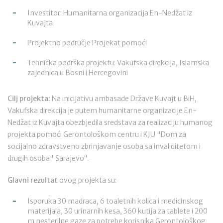
Investitor: Humanitarna organizacija En-Nedžat iz
Kuvajta
Projektno područje Projekat pomoći
Tehnička podrška projektu: Vakufska direkcija, Islamska
zajednica u Bosni i Hercegovini
Cilj projekta:
Na inicijativu ambasade Države Kuvajt u BiH,
Vakufska direkcija je putem humanitarne organizacije En-
Nedžat iz Kuvajta obezbjedila sredstava za realizaciju humanog
projekta pomoći Gerontološkom centru i KJU "Dom za
socijalno zdravstveno zbrinjavanje osoba sa invaliditetom i
drugih osoba" Sarajevo“.
Glavni rezultat
ovog projekta su:
Isporuka 30 madraca, 6 toaletnih kolica i medicinskog
materijala, 30 urinarnih kesa, 360 kutija za tablete i 200
m nesterilne gaze za potrebe korisnika Gerontološkog