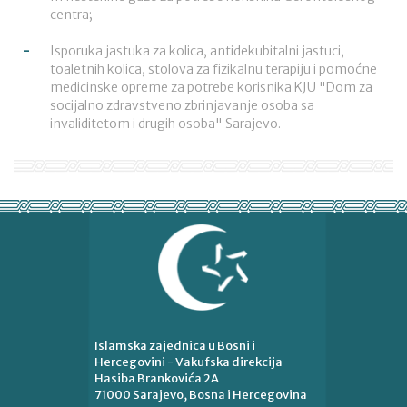
centra;
Isporuka jastuka za kolica, antidekubitalni jastuci,
toaletnih kolica, stolova za fizikalnu terapiju i pomoćne
medicinske opreme za potrebe korisnika KJU "Dom za
socijalno zdravstveno zbrinjavanje osoba sa
invaliditetom i drugih osoba" Sarajevo.
Islamska zajednica u Bosni i
Hercegovini - Vakufska direkcija
Hasiba Brankovića 2A
71000 Sarajevo, Bosna i Hercegovina