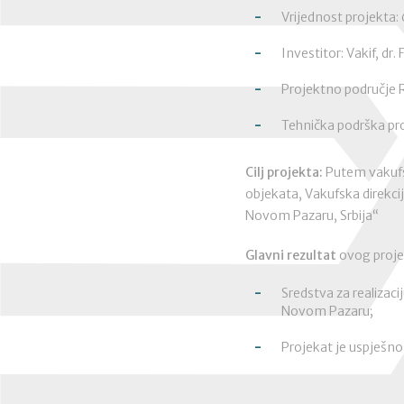
Vrijednost projekta
Investitor: Vakif, dr.
Projektno područje R
Tehnička podrška pro
Cilj projekta:
Putem vakufsk
objekata, Vakufska direkcij
Novom Pazaru, Srbija“
Glavni rezultat
ovog proje
Sredstva za realizaci
Novom Pazaru;
Projekat je uspješno 