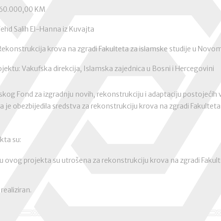
: 60.000,00 KM
 Fehd Salih El-Hanna iz Kuvajta
ekonstrukcija krova na zgradi Fakulteta za islamske studije u Novom
jektu: Vakufska direkcija, Islamska zajednica u Bosni i Hercegovini
og Fond za izgradnju novih, rekonstrukciju i adaptaciju postojećih va
a je obezbijedila sredstva za rekonstrukciju krova na zgradi Fakulteta
kta su:
ju ovog projekta su utrošena za rekonstrukciju krova na zgradi Fakult
realiziran.