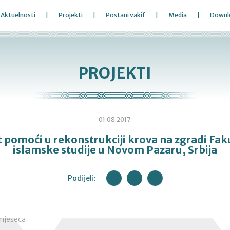
Aktuelnosti
Projekti
Postani vakif
Media
Downl
PROJEKTI
01.08.2017.
 pomoći u rekonstrukciji krova na zgradi Fak
islamske studije u Novom Pazaru, Srbija
Podijeli:
 mjeseca