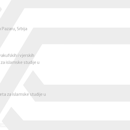
 Pazaru, Srbija
kufskih i vjerskih
 za islamske studije u
eta za islamske studije u