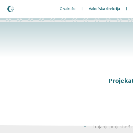
O vakufu
Vakufska direkcija
Projekat
Trajanje projekta: 3