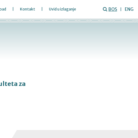
BOS
ENG
oad
Kontakt
Uvid u izlaganje
ulteta za