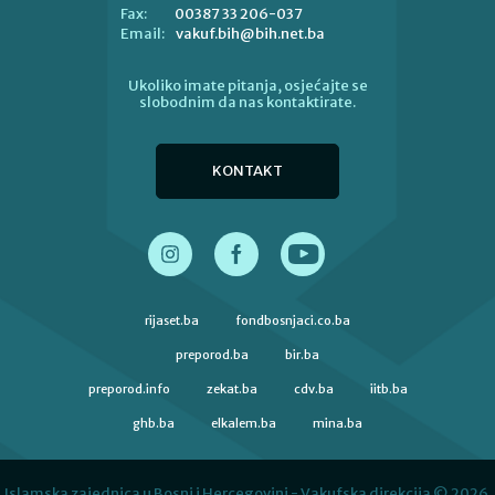
00387 33 206-037
Fax:
vakuf.bih@bih.net.ba
Email:
Ukoliko imate pitanja, osjećajte se
slobodnim da nas kontaktirate.
KONTAKT
rijaset.ba
fondbosnjaci.co.ba
preporod.ba
bir.ba
preporod.info
zekat.ba
cdv.ba
iitb.ba
ghb.ba
elkalem.ba
mina.ba
Islamska zajednica u Bosni i Hercegovini - Vakufska direkcija © 2026.