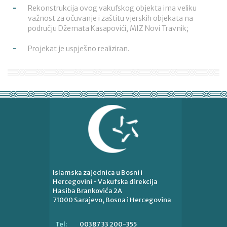
Rekonstrukcija ovog vakufskog objekta ima veliku
važnost za očuvanje i zaštitu vjerskih objekata na
području Džemata Kasapovići, MIZ Novi Travnik;
Projekat je uspješno realiziran.
Islamska zajednica u Bosni i
Hercegovini - Vakufska direkcija
Hasiba Brankovića 2A
71000 Sarajevo, Bosna i Hercegovina
00387 33 200-355
Tel: