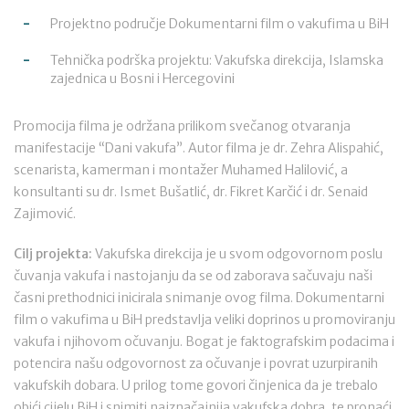
Projektno područje Dokumentarni film o vakufima u BiH
Tehnička podrška projektu: Vakufska direkcija, Islamska
zajednica u Bosni i Hercegovini
Promocija filma je održana prilikom svečanog otvaranja
manifestacije “Dani vakufa”. Autor filma je dr. Zehra Alispahić,
scenarista, kamerman i montažer Muhamed Halilović, a
konsultanti su dr. Ismet Bušatlić, dr. Fikret Karčić i dr. Senaid
Zajimović.
Cilj projekta:
Vakufska direkcija je u svom odgovornom poslu
čuvanja vakufa i nastojanju da se od zaborava sačuvaju naši
časni prethodnici inicirala snimanje ovog filma. Dokumentarni
film o vakufima u BiH predstavlja veliki doprinos u promoviranju
vakufa i njihovom očuvanju. Bogat je faktografskim podacima i
potencira našu odgovornost za očuvanje i povrat uzurpiranih
vakufskih dobara. U prilog tome govori činjenica da je trebalo
obići cijelu BiH i snimiti najznačajnija vakufska dobra, te pronaći