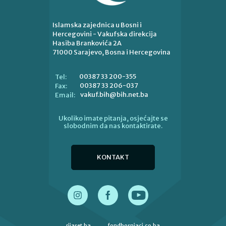
Islamska zajednica u Bosni i
Hercegovini - Vakufska direkcija
Hasiba Brankovića 2A
71000 Sarajevo, Bosna i Hercegovina
00387 33 200-355
Tel:
00387 33 206-037
Fax:
vakuf.bih@bih.net.ba
Email:
Ukoliko imate pitanja, osjećajte se
slobodnim da nas kontaktirate.
KONTAKT
rijaset.ba
fondbosnjaci.co.ba