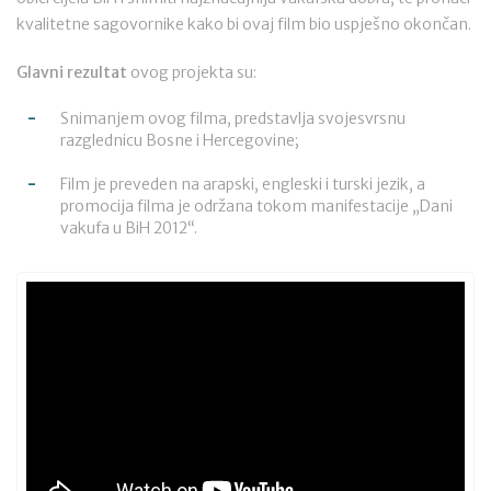
kvalitetne sagovornike kako bi ovaj film bio uspješno okončan.
Glavni rezultat
ovog projekta su:
Snimanjem ovog filma, predstavlja svojesvrsnu
razglednicu Bosne i Hercegovine;
Film je preveden na arapski, engleski i turski jezik, a
promocija filma je održana tokom manifestacije „Dani
vakufa u BiH 2012“.