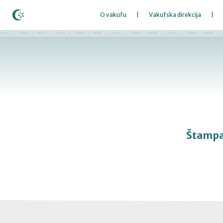
O vakufu
Vakufska direkcija
Štampa