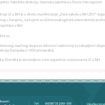
jektu: Vakufska direkcija, Islamska zajednica u Bosni i Hercegovini
kcija IZ u BiH je u okviru manifestacije „Dani vakufa u BiH 2011“ orga
og u Sarajevu, na kojem su učestvovali ugledni univerzitetski profeso
zajednice u BiH.
kta su:
nevnog naučnog skupa su tekstovi i radovi koji su sakupljeni i objavl
rekcija štampala u 1.000 primjeraka;
aka Zbornika je dostavljeno svim organima i ustanovama IZ u BiH.
Bosni i
00387 33 200-355
Tel:
Ukoliko imat