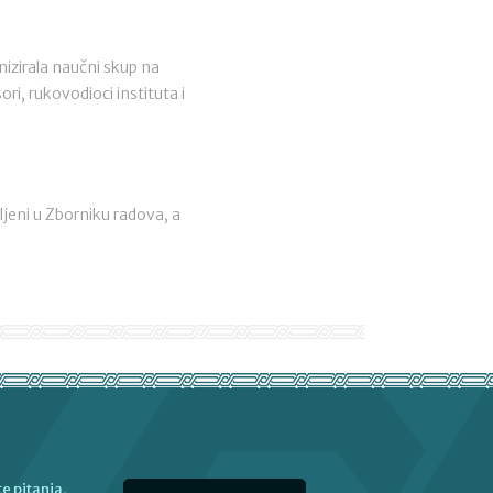
nizirala naučni skup na
ri, rukovodioci instituta i
jeni u Zborniku radova, a
e pitanja,