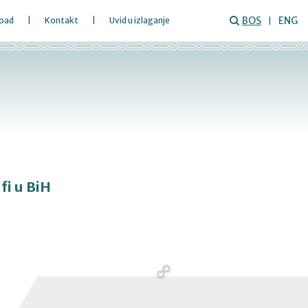
BOS
ENG
oad
Kontakt
Uvid u izlaganje
i u BiH