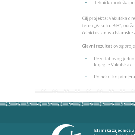
Tehnička podrška pro
Cilj projekta:
Vakufska dire
temu „Vakufi u BiH“, održan
čelnici ustanova Islamske 
Glavni rezultat
ovog proje
Rezultat ovog jednod
kojeg je Vakufska di
Po nekoliko primjer
Islamska zajednica u 