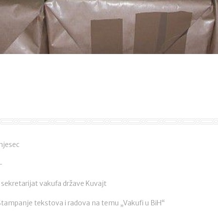
 mjesec
-
 sekretarijat vakufa države Kuvajt
Štampanje tekstova i radova na temu „Vakufi u BiH“