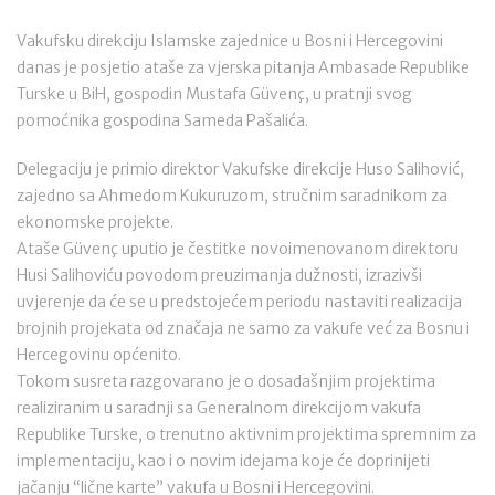
Vakufsku direkciju Islamske zajednice u Bosni i Hercegovini
danas je posjetio ataše za vjerska pitanja Ambasade Republike
Turske u BiH, gospodin Mustafa Güvenç, u pratnji svog
pomoćnika gospodina Sameda Pašalića.
Delegaciju je primio direktor Vakufske direkcije Huso Salihović,
zajedno sa Ahmedom Kukuruzom, stručnim saradnikom za
ekonomske projekte.
Ataše Güvenç uputio je čestitke novoimenovanom direktoru
Husi Salihoviću povodom preuzimanja dužnosti, izrazivši
uvjerenje da će se u predstojećem periodu nastaviti realizacija
brojnih projekata od značaja ne samo za vakufe već za Bosnu i
Hercegovinu općenito.
Tokom susreta razgovarano je o dosadašnjim projektima
realiziranim u saradnji sa Generalnom direkcijom vakufa
Republike Turske, o trenutno aktivnim projektima spremnim za
implementaciju, kao i o novim idejama koje će doprinijeti
jačanju “lične karte” vakufa u Bosni i Hercegovini.