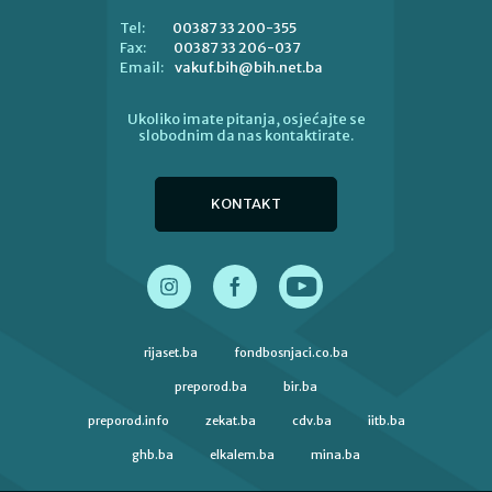
00387 33 200-355
Tel:
00387 33 206-037
Fax:
vakuf.bih@bih.net.ba
Email:
Ukoliko imate pitanja, osjećajte se
slobodnim da nas kontaktirate.
KONTAKT
rijaset.ba
fondbosnjaci.co.ba
preporod.ba
bir.ba
preporod.info
zekat.ba
cdv.ba
iitb.ba
ghb.ba
elkalem.ba
mina.ba