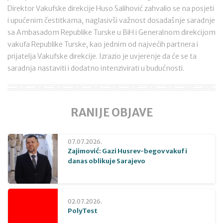
Direktor Vakufske direkcije Huso Salihović zahvalio se na posjeti
i upućenim čestitkama, naglasivši važnost dosadašnje saradnje
sa Ambasadom Republike Turske u BiH i Generalnom direkcijom
vakufa Republike Turske, kao jednim od najvećih partnera i
prijatelja Vakufske direkcije. Izrazio je uvjerenje da će se ta
saradnja nastaviti i dodatno intenzivirati u budućnosti.
RANIJE OBJAVE
07.07.2026.
Zajimović: Gazi Husrev-begov vakuf i
danas oblikuje Sarajevo
02.07.2026.
PolyTest