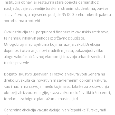
institucija obnavlja i restaurira stare objekte osmanskog
naslijeđa, daje stipendije turskim i stranim studentima, bavi se
izdavaštvom, a mjesečno podijele 35 000 prehrambenih paketa
porodicama u potrebi.
Ova institucija se u potpunosti finansira iz vakufskih sredstava,
te nemaju nikakvih prihoda iz državnog budžeta.
Mnogobrojnim projektima kojima razvija vakuf, Direkcija
doprinosi i otvaranju novih radnih mjesta, pokazujući veliku
ulogu vakufa u državnoj ekonomiji i razvoju urbanih sredina i
turske privrede.
Bogato iskustvo upravljanja i razvoja vakufa vodi Generalnu
direkciju vakufa ka inovativnim savremenim oblicima vakufa,
kao i načinima razvoja, među kojima su: fabrike za proizvodnju
obnovljivih izvora energije, staza za Formulu 1, veliki tržni centri,
fondacije za brigu o plantažama maslina, itd.
Generalna direkcija vakufa djeluje i van Republike Turske, radi