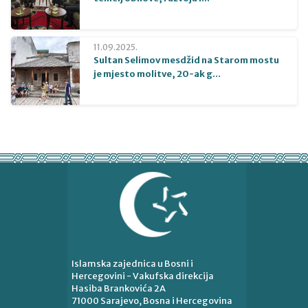
11.09.2025.
Sultan Selimov mesdžid na Starom mostu
je mjesto molitve, 20-ak g...
Islamska zajednica u Bosni i
Hercegovini - Vakufska direkcija
Hasiba Brankovića 2A
71000 Sarajevo, Bosna i Hercegovina