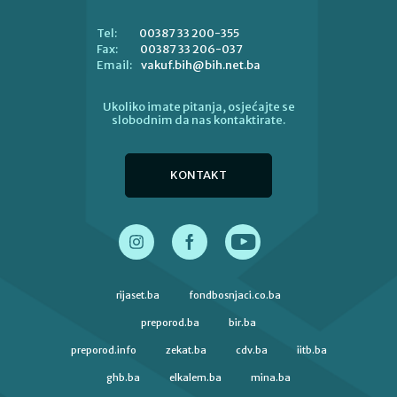
00387 33 200-355
Tel:
00387 33 206-037
Fax:
vakuf.bih@bih.net.ba
Email:
Ukoliko imate pitanja, osjećajte se
slobodnim da nas kontaktirate.
KONTAKT
rijaset.ba
fondbosnjaci.co.ba
preporod.ba
bir.ba
preporod.info
zekat.ba
cdv.ba
iitb.ba
ghb.ba
elkalem.ba
mina.ba