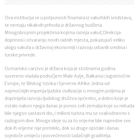
Ova institucija se u potpunosti finansira iz vakufskih sredstava,
te nemaju nikakvih prihoda iz državnog budžeta.
Mnogobrojnim projektima kojima razvija vakuf, Direkcija
doprinosi i otvaranju novih radnih mjesta, pokazujući veliku
ulogu vakufa u državnoj ekonomiji i razvoju urbanih sredina i
turske privrede.
Osmansko carstvo je država koja je stotinama godina
suvereno vladala područjem Male Azije, Balkana i Jugoistočne
Evrope, te Bliskog Istoka i Sjeverne Afrike. Jedna od
najmoćnijih imperija ljudske civilizacije u mnogim poljima je
doprinijela razvoju ljudskog društva općenito, a dobro koje je
ostalo nakon njega danas je ponos svih zemalja koje su nekada
bile njegov sastavni dio, i milioni turista mu se svakodnevno s
razlogom dive. Mnoge ideje su za to vrijeme bile napredne sve
dok ih vrijeme nije preteklo, dok su druge opstale i danas
svjedoče umijeću i posvećenosti tadašnjih graditelja.