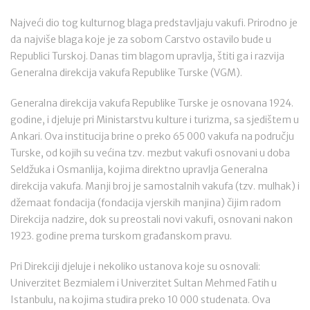
Najveći dio tog kulturnog blaga predstavljaju vakufi. Prirodno je
da najviše blaga koje je za sobom Carstvo ostavilo bude u
Republici Turskoj. Danas tim blagom upravlja, štiti ga i razvija
Generalna direkcija vakufa Republike Turske (VGM).
Generalna direkcija vakufa Republike Turske je osnovana 1924.
godine, i djeluje pri Ministarstvu kulture i turizma, sa sjedištem u
Ankari. Ova institucija brine o preko 65 000 vakufa na području
Turske, od kojih su većina tzv. mezbut vakufi osnovani u doba
Seldžuka i Osmanlija, kojima direktno upravlja Generalna
direkcija vakufa. Manji broj je samostalnih vakufa (tzv. mulhak) i
džemaat fondacija (fondacija vjerskih manjina) čijim radom
Direkcija nadzire, dok su preostali novi vakufi, osnovani nakon
1923. godine prema turskom građanskom pravu.
Pri Direkciji djeluje i nekoliko ustanova koje su osnovali:
Univerzitet Bezmialem i Univerzitet Sultan Mehmed Fatih u
Istanbulu, na kojima studira preko 10 000 studenata. Ova