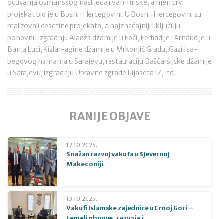
očuvanja osmanskog naslijeđa i van Turske, a njen prvi
projekat bio je u Bosni i Hercegovini. U Bosni i Hercegovini su
realizovali desetine projekata, a najznačajniji uključuju:
ponovnu izgradnju Aladža džamije u Foči, Ferhadije i Arnaudije u
Banja Luci, Kizlar-agine džamije u Mrkonjić Gradu, Gazi Isa-
begovog hamama u Sarajevu, restauraciju Baščaršijske džamije
u Sarajevu, izgradnju Upravne zgrade Rijaseta IZ, itd.
RANIJE OBJAVE
17.10.2025.
Snažan razvoj vakufa u Sjevernoj
Makedoniji
13.10.2025.
Vakufi Islamske zajednice u Crnoj Gori –
temelj obnove, razvoja i...