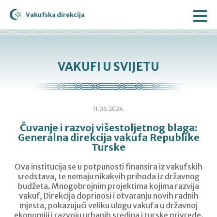
Vakufska direkcija
VAKUFI U SVIJETU
11.06.2024.
Čuvanje i razvoj višestoljetnog blaga:
Generalna direkcija vakufa Republike
Turske
Ova institucija se u potpunosti finansira iz vakufskih
sredstava, te nemaju nikakvih prihoda iz državnog
budžeta. Mnogobrojnim projektima kojima razvija
vakuf, Direkcija doprinosi i otvaranju novih radnih
mjesta, pokazujući veliku ulogu vakufa u državnoj
ekonomiji i razvoju urbanih sredina i turske privrede.