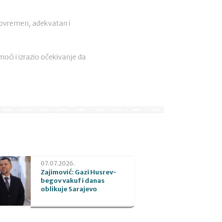
avovremen, adekvatan i
oći i izrazio očekivanje da
07.07.2026.
Zajimović: Gazi Husrev-
begov vakuf i danas
oblikuje Sarajevo