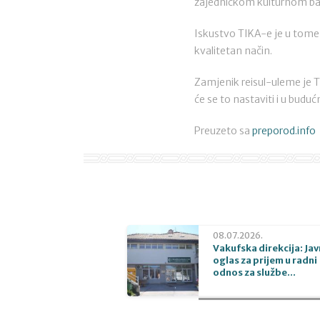
zajedničkom kulturnom b
Iskustvo TIKA-e je u tome 
kvalitetan način.
Zamjenik reisul-uleme je TI
će se to nastaviti i u buduć
Preuzeto sa
preporod.info
08.07.2026.
Vakufska direkcija: Jav
oglas za prijem u radni
odnos za službe...