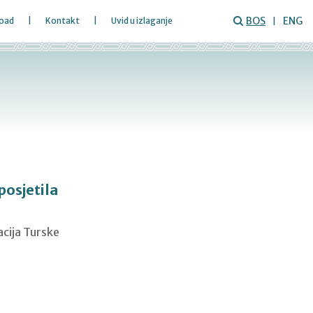
BOS
ENG
oad
Kontakt
Uvid u izlaganje
posjetila
acija Turske