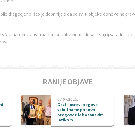
aštinom.
bilo dragocjeno, što je doprinijelo da se svi ti objekti obnove na pr
KA-i, narodu i vlastima Turske zahvalio na dosadašnjoj saradnji i pom
nosti.
RANIJE OBJAVE
07.07.2026.
ni
Gazi Husrev-begove
vakufname ponovo
progovorile bosanskim
jezikom