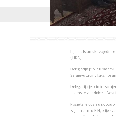
Rijaset Islamske zajednice 
(TİKA).
Delegacija je bila u sastav
Sarajevu Erdinç Isikşi, te 
Delegaciju je primio zamjen
Islamske zajednice u Bosni
Posjeta je došla u sklopu p
zajednicom u BiH, prije sve