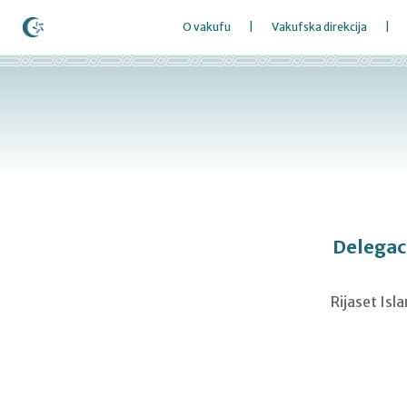
O vakufu
Vakufska direkcija
Delegaci
Rijaset Isl