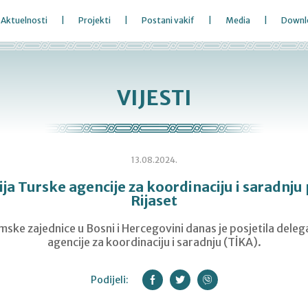
Aktuelnosti
Projekti
Postani vakif
Media
Downl
VIJESTI
13.08.2024.
ja Turske agencije za koordinaciju i saradnju 
Rijaset
amske zajednice u Bosni i Hercegovini danas je posjetila deleg
agencije za koordinaciju i saradnju (TİKA).
Podijeli: