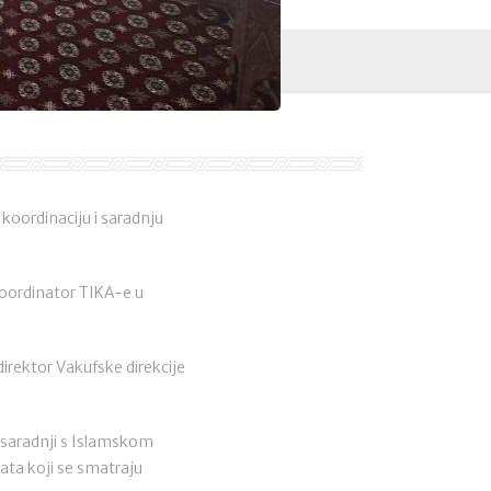
 koordinaciju i saradnju
 koordinator TIKA-e u
direktor Vakufske direkcije
u saradnji s Islamskom
kata koji se smatraju