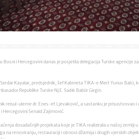
u Bosni i Hercegovini danas je posjetila delegacija Turske agencije za
u Serdar Kayalar, predsjednik, šef Kabineta TIKA-e Mert Yunus Balci,
ambasador Republike Turske Nj.E. Sadık Babür Girgin.
ik reisul-uleme dr. Enes-ef. Ljevaković, a sastanku je prisustvovao i 
 i Hercegovini Senaid Zajimović.
raćenja dosadašnjih projekata koje je TIKA realizirala u našoj zemlji 
ga na renoviranju, restauraciji i obnovi džamija i drugih vjerskih obje