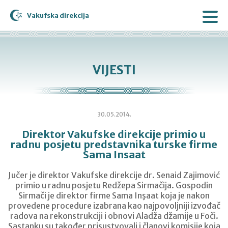
Vakufska direkcija
VIJESTI
30.05.2014.
Direktor Vakufske direkcije primio u
radnu posjetu predstavnika turske firme
Sama Insaat
Jučer je direktor Vakufske direkcije dr. Senaid Zajimović
primio u radnu posjetu Redžepa Sirmačija. Gospodin
Sirmači je direktor firme Sama Inşaat koja je nakon
provedene procedure izabrana kao najpovoljniji izvođač
radova na rekonstrukciji i obnovi Aladža džamije u Foči.
Sastanku su također prisustvovali i članovi komisije koja