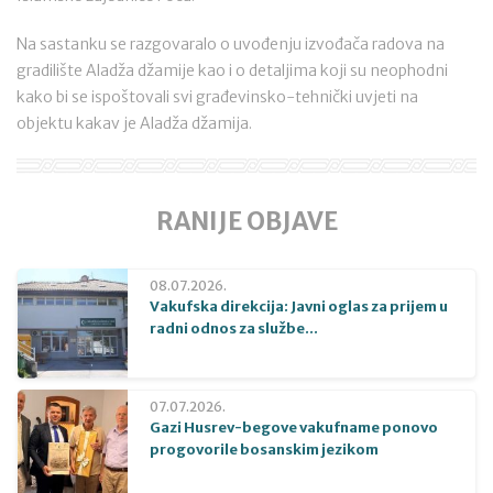
Na sastanku se razgovaralo o uvođenju izvođača radova na
gradilište Aladža džamije kao i o detaljima koji su neophodni
kako bi se ispoštovali svi građevinsko-tehnički uvjeti na
objektu kakav je Aladža džamija.
RANIJE OBJAVE
08.07.2026.
Vakufska direkcija: Javni oglas za prijem u
radni odnos za službe...
07.07.2026.
Gazi Husrev-begove vakufname ponovo
progovorile bosanskim jezikom