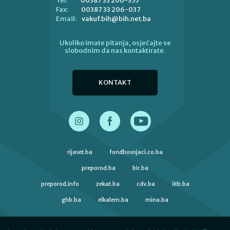
00387 33 200-355
Tel:
00387 33 206-037
Fax:
vakuf.bih@bih.net.ba
Email:
Ukoliko imate pitanja, osjećajte se
slobodnim da nas kontaktirate.
KONTAKT
rijaset.ba
fondbosnjaci.co.ba
preporod.ba
bir.ba
preporod.info
zekat.ba
cdv.ba
iitb.ba
ghb.ba
elkalem.ba
mina.ba