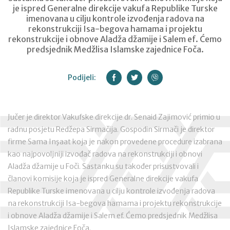
je ispred Generalne direkcije vakufa Republike Turske
imenovana u cilju kontrole izvođenja radova na
rekonstrukciji Isa-begova hamama i projektu
rekonstrukcije i obnove Aladža džamije i Salem ef. Ćemo
predsjednik Medžlisa Islamske zajednice Foča.
Podijeli:
Jučer je direktor Vakufske direkcije dr. Senaid Zajimović primio u
radnu posjetu Redžepa Sirmačija. Gospodin Sirmači je direktor
firme Sama Inşaat koja je nakon provedene procedure izabrana
kao najpovoljniji izvođač radova na rekonstrukciji i obnovi
Aladža džamije u Foči. Sastanku su također prisustvovali i
članovi komisije koja je ispred Generalne direkcije vakufa
Republike Turske imenovana u cilju kontrole izvođenja radova
na rekonstrukciji Isa-begova hamama i projektu rekonstrukcije
i obnove Aladža džamije i Salem ef. Ćemo predsjednik Medžlisa
Islamske zajednice Foča.