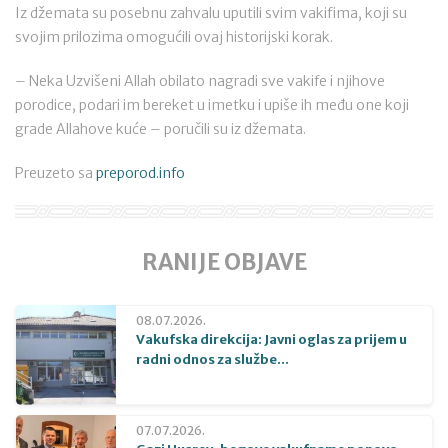
Iz džemata su posebnu zahvalu uputili svim vakifima, koji su
svojim prilozima omogućili ovaj historijski korak.
– Neka Uzvišeni Allah obilato nagradi sve vakife i njihove
porodice, podari im bereket u imetku i upiše ih među one koji
grade Allahove kuće – poručili su iz džemata.
Preuzeto sa
preporod.info
RANIJE OBJAVE
08.07.2026.
Vakufska direkcija: Javni oglas za prijem u
radni odnos za službe...
07.07.2026.