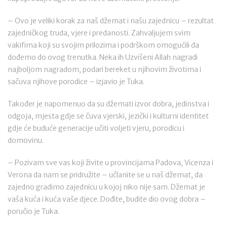
– Ovo je veliki korak za naš džemat i našu zajednicu – rezultat
zajedničkog truda, vjere i predanosti. Zahvaljujem svim
vakifima koji su svojim prilozima i podrškom omogućili da
dođemo do ovog trenutka. Neka ih Uzvišeni Allah nagradi
najboljom nagradom, podari bereket u njihovim životima i
sačuva njihove porodice – izjavio je Tuka.
Također je napomenuo da su džemati izvor dobra, jedinstva i
odgoja, mjesta gdje se čuva vjerski, jezički i kulturni identitet
gdje će buduće generacije učiti voljeti vjeru, porodicu i
domovinu.
– Pozivam sve vas koji živite u provincijama Padova, Vicenza i
Verona da nam se pridružite – učlanite se u naš džemat, da
zajedno gradimo zajednicu u kojoj niko nije sam. Džemat je
vaša kuća i kuća vaše djece. Dođite, budite dio ovog dobra –
poručio je Tuka.