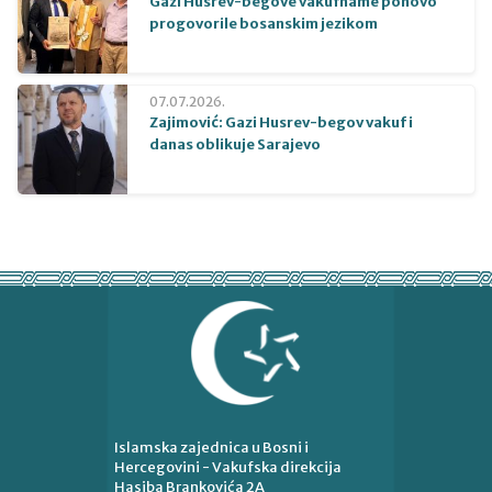
Gazi Husrev-begove vakufname ponovo
progovorile bosanskim jezikom
07.07.2026.
Zajimović: Gazi Husrev-begov vakuf i
danas oblikuje Sarajevo
Islamska zajednica u Bosni i
Hercegovini - Vakufska direkcija
Hasiba Brankovića 2A