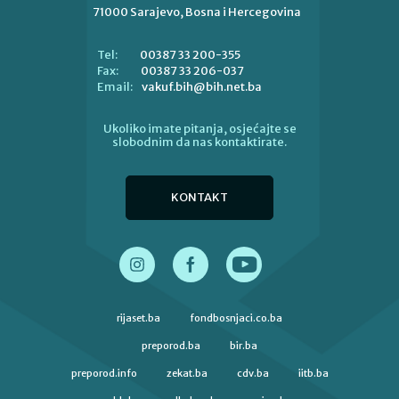
71000 Sarajevo, Bosna i Hercegovina
00387 33 200-355
Tel:
00387 33 206-037
Fax:
vakuf.bih@bih.net.ba
Email:
Ukoliko imate pitanja, osjećajte se
slobodnim da nas kontaktirate.
KONTAKT
rijaset.ba
fondbosnjaci.co.ba
preporod.ba
bir.ba
preporod.info
zekat.ba
cdv.ba
iitb.ba