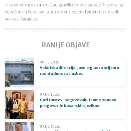
je sa svojim gostom obišao gradilište nove zgrade Rijaseta na
Kovačima u Sarajevu, a potom su posjetili Fakultet islamskih
nauka u Sarajevu.
RANIJE OBJAVE
08.07.2026.
Vakufska direkcija: Javni oglas za prijem u
radni odnos za službe...
07.07.2026.
Gazi Husrev-begove vakufname ponovo
progovorile bosanskim jezikom
07.07.2026.