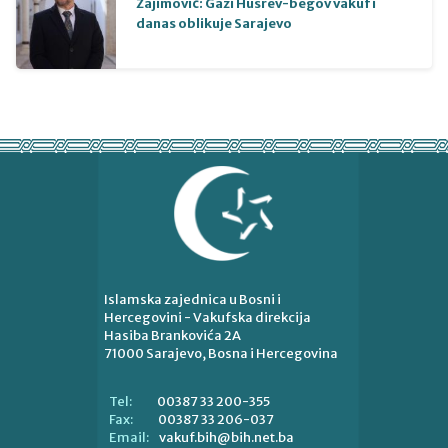
Zajimović: Gazi Husrev-begov vakuf i
danas oblikuje Sarajevo
Islamska zajednica u Bosni i
Hercegovini - Vakufska direkcija
Hasiba Brankovića 2A
71000 Sarajevo, Bosna i Hercegovina
00387 33 200-355
Tel:
00387 33 206-037
Fax:
vakuf.bih@bih.net.ba
Email: