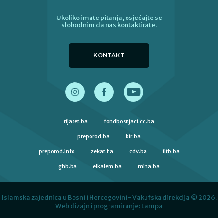
Ukoliko imate pitanja, osjećajte se
slobodnim da nas kontaktirate.
KONTAKT
rijaset.ba
fondbosnjaci.co.ba
preporod.ba
bir.ba
preporod.info
zekat.ba
cdv.ba
iitb.ba
ghb.ba
elkalem.ba
mina.ba
Islamska zajednica u Bosni i Hercegovini - Vakufska direkcija © 2026.
Web dizajn i programiranje:
Lampa