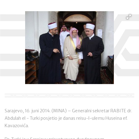
Sarajevo, 16. juni 2014. (MINA) – Generalni sekretar RABITE dr.
Abdulah el - Turki posjetio je danas reisu-l-ulemu Huseina ef.
Kavazovića.