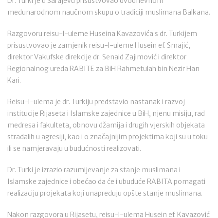
Dr. Turki je u Sarajevu prisustvovao dvodnevnom
međunarodnom naučnom skupu o tradiciji muslimana Balkana.
Razgovoru reisu-l-uleme Huseina Kavazovića s dr. Turkijem
prisustvovao je zamjenik reisu-l-uleme Husein ef. Smajić,
direktor Vakufske direkcije dr. Senaid Zajimović i direktor
Regionalnog ureda RABITE za BiH Rahmetulah bin Nezir Han
Kari.
Reisu-l-ulema je dr. Turkiju predstavio nastanak i razvoj
institucije Rijaseta i Islamske zajednice u BiH, njenu misiju, rad
medresa i fakulteta, obnovu džamija i drugih vjerskih objekata
stradalih u agresiji, kao i o značajnijim projektima koji su u toku
ili se namjeravaju u budućnosti realizovati.
Dr. Turki je izrazio razumijevanje za stanje muslimana i
Islamske zajednice i obećao da će i ubuduće RABITA pomagati
realizaciju projekata koji unapređuju opšte stanje muslimana.
Nakon razgovora u Rijasetu, reisu-l-ulema Husein ef. Kavazović